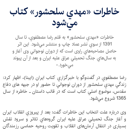
خاطرات «مهدي سلحشور» كتاب
مي‌شود
خاطرات «مهدي سلحشور» به قلم رضا مصطفوي، تا سال
1391 از سوي نشر عماد چاپ و منتشر مي‌شود. اين اثر
حاصل مصاحبه‌هاي راوی است كه از دوران نوجواني وی آغاز و
به سال‌هاي جنگ تحميلي عراق عليه ايران و بعد از آن پيوند
مي‌خورد.-
رضا مصطفوي در گفت‌وگو با خبرگزاري كتاب ايران ‌(ايبنا)، اظهار كرد:
زندگي مهدي سلحشور از دوران نوجواني تا حضور او در جبهه های دفاع
مقدس، موضوع اصلي كتاب است كه در قالب داستان ـ خاطره از سال
1365 شروع مي‌شود.
وی درباره علت انتخاب این خاطرات گفت: بعد از پيروزي انقلاب ايران
و آغاز جنگ تحميلي عراق عليه ايران گروه‌هاي تئاتر و سرود نقش
بسياري در انتقال آرمان‌هاي انقلاب و تقويت روحيه حماسي رزمندگان