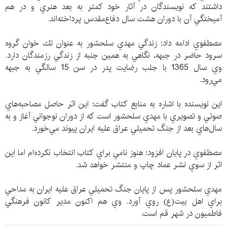
داشتند كه نويسندگان در آثار خود كمتر به بعد هنري و در هم
آميختگي آن با دوران هشت سال دفاع‌مقدس پرداخته‌اند.
مصطفوي ادامه داد: زندگي مهدي سلحشور به عنوان تك خوان گروه
سرود حاضر در جبهه، نگاهي به همين جنبه از زندگي رزمندگان دارد.
وي سال 1365 با جلب رضايت پدر در سن 15 سالگي به جبهه
مي‌رود.
اين نويسنده با اشاره به منابع كتاب گفت: اين اثر حاصل مصاحبه‌هاي
صوتي و تصويري با مهدي سلحشور است كه از دوران نوجواني آغاز و به
سال‌هاي بعد از جنگ تحميلي عراق عليه ايران پيوند مي‌خورد.
مصطفوي در پايان افزود: هنوز نامي براي كتاب انتخاب نكرده‌ام اما اين
اثر از سوي نشر عماد چاپ و منتشر خواهد شد.
مهدي سلحشور پس از پايان جنگ تحميلي عراق عليه ايران به مداحي
براي اهل بيت(ع) روي آورد. وي هم اكنون مدير كانون فرهنگي
فاطميون در شهر قم است.