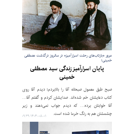
مرور «بازتاب‌های رحلت اسرارآمیز» در سالروز درگذشت مصطفی
خمینی؛
پایان اسرارآمیز زندگی سید مصطفی
خمینی
صبح طبق معمول صبحانه آقا را بالابردم؛ دیدم آقا روی
کتاب دعایشان خم شده‌اند. صدایشان کردم و گفتم آقا…
آقا خوابتان برده… که دیدم جواب نمی‌دهند و زیر
چشمشان هم به رنگ خرما شده است.
۱۴۰۴-۰۸-۰۱ ۰۹:۳۹