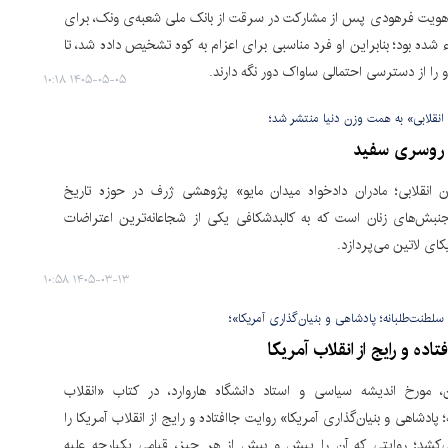
هویت فرهودی پس از مشارکت در سرقت از بانک ملی شعبه‌ی ونک، برای
شده بود؛ بنابراین او فرد مناسبی برای اعزام به کوه تشخیص داده شد، تا
و را از دسترسی احتمالی ساواک دور نگه دارند.
۱۴۰۵-۰۵-۰۵ ۱۰:۱۸
انقلابی» به همت وزن دنیا منتشر شد؛
 روسری سفید
ن انقلابی؛ مادران دادخواه میدان مایو» پژوهشی ژرف در حوزه‌ تاریخ
نبش‌های زنان است که به کالبدشکافی یکی از شجاعانه‌ترین اعتراضات
کای لاتین می‌پردازد.
۱۴۰۵-۰۳-۱۳ ۱۰:۵۸
سلطنت‌طلبانه؛ پادشاهی و بنیان‌گذاری آمریکا»؛
تاده و رایج از انقلاب آمریکا
، مورخ اندیشه سیاسی و استاد دانشگاه هاروارد، در کتاب «انقلاب
 پادشاهی و بنیان‌گذاری آمریکا» روایت جاافتاده و رایج از انقلاب آمریکا را
کشد؛ روایتی که آن را پیش و بیش از هر چیز، قیامی یکپارچه علیه