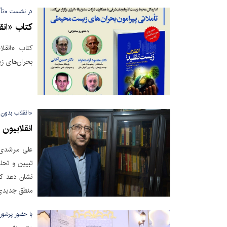
در نشست «تأم
کتاب «انق
کتاب «انقل
بحران‌های ز
«انقلاب بدون ا
انقلابیون 
علی مرشدی‌ز
تبیین و تحل
نشان دهد که
منطق جدیدی 
با حضور پرشور