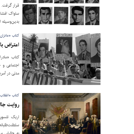
قرار گرفت. 
ساواک افشاء 
بدین‌وسیله ا
کتاب «مادران 
اعتراض با
کتاب «مادرا
اجتماعی و ج
مدنی در آمری
کتاب «انقلاب 
روایت جااف
اریک نلسون
سلطنت‌طلبانه؛
به چالش می‌