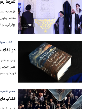
تقریظ رهب
قزوین- بیست
معظم رهبری
ابوترابی، در
در کتاب «جها
دو انقلاب
چاپ و علم مد
عصر جدید رس
تاریخی، مسیر
«عصر انقلاب‌ه
انقلاب‌های
فرید زکریا د