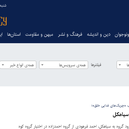
شنبه ۱۷ مرداد ۵
نوجوان
دین و اندیشه
فرهنگ و نشر
میهن و مقاومت
استان‌ها
ای
فیلترها
ا
همه‌ی سرویس‌ها
همه‌ی انواع خبر
ب «چریک‌های فدایی خلق»؛
سیاهکل
ود گروه به سیاهکل، احمد فرهودی از گروه احمدزاده در اختیار گروه کوه