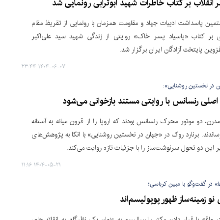
ر انقلاب بر کتاب خاطرات شهید ابوترابی رونمایی شد
مین پاسداشت ادبیات جهاد و مقاومت همزمان با رونمایی از تقریظ مقام
 بر کتاب «پاسیاد پسر خاک» روایتی از زندگی شهید سید علی‌اکبر
 قزوین پایتخت آزادگان ایران برگزار شد.
۱۴۰۴-۰۶-۰۷ ۲۳:۴۴
ن در نخستین روشنایی»:
 اصلی رنسانس با روایتی مستند بازخوانی می‌شود
رن، دو موتور محرک رنسانس بودند که اروپا را از قرون میانه به آستانه
اندند. برنارد روک در «جهان در نخستین روشنایی» با اتکا به پژوهش‌های
 این دو تحول سرنوشت‌ساز را با جزئیات تازه روایت می‌کند.
۱۴۰۴-۰۵-۲۱ ۱۱:۱۶
ا» در گفت‌وگو با مبین کرباسی؛
 نو زمینه‌ساز ظهور پوپولیسم‌اند
ر واقع با قرار دادن مکتب لیبرالیسم به عنوان یک نظرگاه، به انقلاب‌های