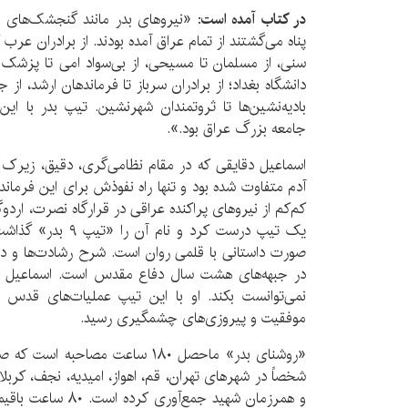
در کتاب آمده است
: «نیروهای بدر مانند گنجشک‌های س
پناه می‌گشتند از تمام عراق آمده بودند. از برادران عرب گ
سنی، از مسلمان تا مسیحی، از بی‌سواد امی تا پزشک 
دانشگاه بغداد؛ از برادران سرباز تا فرماندهان ارشد، از
بادیه‌نشین‌ها تا ثروتمندان شهرنشین. تیپ بدر با ای
جامعه بزرگ عراق بود.».
اسماعیل دقایقی که در مقام نظامی‌گری، دقیق، زیرک و 
آدم متفاوت شده بود و تنها راه نفوذش برای این فرمانده
کم‌کم از نیروهای پراکنده عراقی در قرارگاه نصرت، اردوگا
یک تیپ درست کرد و ن
صورت داستانی با قلمی روان است. شرح رشادت‌ها و دلا
در جبهه‌های هشت سال دفاع مقدس است. اسماعیل د
موفقیت و پیروزی‌های چشمگیری رسید.
«روشنای بدر» ماحصل ۱۸۰ ساعت مصاح
شخصاً در شهرهای تهران، قم، اهواز، امیدیه، نجف، کربلا،
و همرزمان شهید جمع‌آ