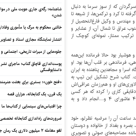
رگردان که از سوز سرما به دنبال
شاهنامه؛ رگه‌ی جاری هویت ملی در مواج
رفته تا کرد و ترکمن‌ها، از شیعه تا
شدن»
و مهندس و وکیل فارغ‌التحصیل از
خائنی محکوم به مرگ یا مأموری وفادار
 جنوب عراق تا شمال آن، از عشایر و
ن ترکیب ممتاز، نمونه‌ای کوچک از
انتشار نمایشگاه مجازی اسناد و تصاویر ت
جلوه‌هایی از میراث تاریخی، اجتماعی 
هوشیار بود حالا فرمانده این‌همه
ی، فرماندهی بر قلب آن‌ها بود. او
پوست‌اندازی قاچاق کتاب؛ ماجرای نشر ن
ه اسرا و مجاهدین پناهنده به ایران
داستایوفسکی
ام آن را «تیپ ۹ بدر» گذاشت. کتاب شرح تشکیل این تیپ به
«فتح خون»؛ بستری برای بعثت هنرمندان
وری‌های او و هم‌رزمان عراقی‌اش
قایقی کاری را کرده که هر کسی
یک قرن، یک کتابخانه، هزاران قصه
نمی‌توانست بکند. او با این تیپ عملیات‌های قدس ۴ عاشورای ۴ و....انجام داد و به
چرا اقتباس‌های سینمایی از کتاب‌ها ما ر
به است که صد ساعت آن را مرضیه نظرلو، خود
ضرورت‌های راه‌اندازی کتابخانه تخصصی 
 بصره و بغداد از خانواده و دوستان
لغو معامله ۲ میلیون دلاری یک رمان جنایی
وری کرده است. ۸۰ ساعت باقیمانده مصاحبه‌های صوتی و تصویری