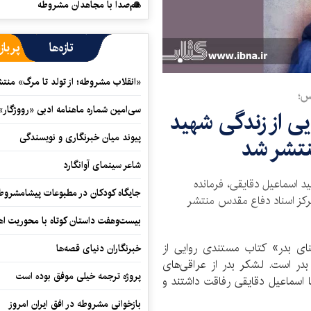
هم‌صدا با مجاهدان مشروطه
تازه‌ها
پرباز
«انقلاب مشروطه؛ از تولد تا مرگ» منت
س؛
سی‌امین شماره ماهنامه‌ ادبی «رووژگار»
ی از زندگی شهید
پیوند میان خبرنگاری و نویسندگی
نتشر شد
شاعر سینمای آوانگارد
د اسماعیل دقایقی، فرمانده
جایگاه کودکان در مطبوعات پیشامشروط
مرکز اسناد دفاع مقدس منتشر
بیست‌وهفت داستان کوتاه با محوریت اهو
ی بدر» کتاب مستندی روایی از
خبرنگاران دنیای قصه‌ها
بدر است. لشکر بدر از عراقی‌های
پروژه ترجمه خیلی موفق بوده است
 با اسماعیل دقایقی رفاقت داشتند و
بازخوانی مشروطه در افق ایران امروز