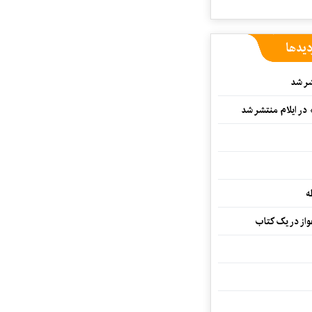
دیدها
شر شد
 در ایلام منتشر شد
ه
از در یک کتاب