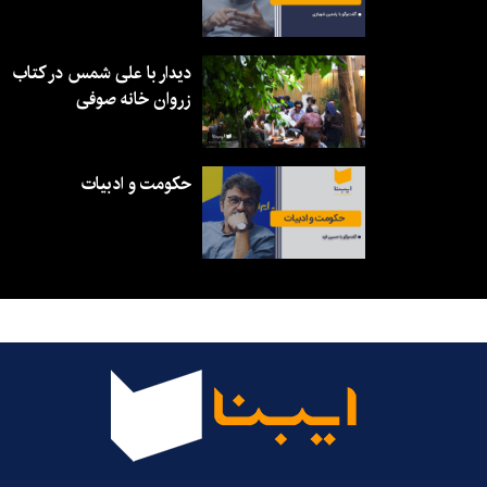
دیدار با علی شمس در کتاب
زروان خانه صوفی
حکومت و ادبیات