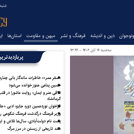
شنبه ۱۷ مرداد ۵
نوجوان
دین و اندیشه
فرهنگ و نشر
میهن و مقاومت
استان‌ها
ای
سه‌شنبه ۱۶ آبان ۱۴۰۲ - ۱۳:۲۶
پربازدیدتری
«سفرِ عمر»؛ خاطرات ماندگار بانی چناره
حسین پناهی هنوز خوانده می‌شود
تلاقی هنر و ایمان؛ روایت عاشورا در قلب
کرمانشاه
فراخوان نوزدهمین دوره جایزه ادبی «ج
وزیر فرهنگ درگذشت فرهنگ شکوهی را
پشت نام دولت‌آبادی، سال‌ها تلاش و ا
سند تاریخی از زیستن در مرز مرگ