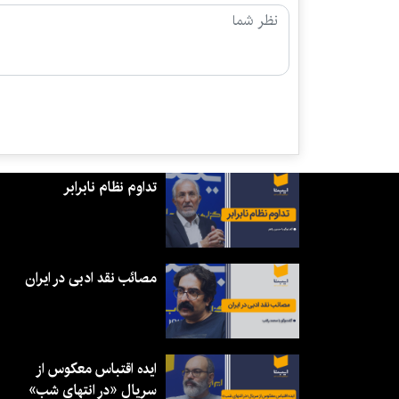
تداوم نظام نابرابر
مصائب نقد ادبی در ایران
ایده اقتباس معکوس از
سریال «در انتهای شب»