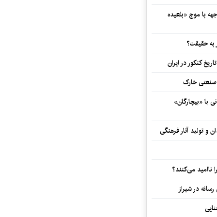
هه با موج «بلعیده
 به حقیقت؟
اریخ کنکور در ایران
و صنعتی خارک
ی با «بیچارگان»
 و تولید آثار فرهنگی
ا ناامید می‌کنند؟
رسانه در شیراز