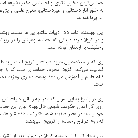
حماسی‌ترین ذخایر فکری و احساسی مکتب شیعه است و
به خلق آثار داستانی و غیرداستانی، متون علمی و پژوه
.... پرداخته‌اند.
این نویسنده ادامه داد: ادبیات عاشورایی ما مسلما ری
و در کربلا دارد؛ ادبیاتی که حماسه وعرفان را در زی
وحقیقت به ارمغان آورده است.
وی که از متخصصین حوزه ادبیات و تاریخ است و به طور
فعالیت می‌کند؛ افزود: محرم، حماسه‌ای است که به ج
ظلم ظالم را آموزش می دهد وباعث بیداری وعزت بخشی
است.
وی در پاسخ به این سوال که «در چه زمانی ادبیات این 
روی کار آمدن حکومت شیعی «آل‌بویه» بیان این حماسه 
خود رسید؛ در عصر صفویه شاهد «ترکیب بندها» و «ترج
که روح عرفان وحماسه را ترویج می‌دهند.
این استاد تاریخ از حماسه کربلا در دوران بعد از انقل