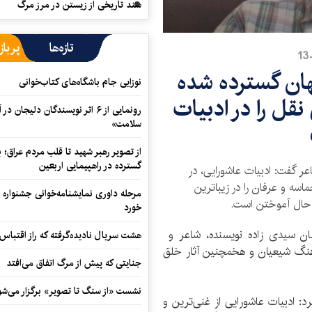
سند تاریخی از زیستن در مرز مرگ
تازه‌ها
پرباز
هان گسترده شده
نوزایی جام باشگاه‌های کتاب‌خوانی
قل را در ادبیات
رونمایی از ۶ اثر نویسندگان دلیجان
سلامت»
از تصویر رهبر شهید تا قلب مردم عراق؛
گسترده در راهپیمایی اربعین
ر گفت: ادبیات عاشورایی، در
ه و عرفان را در زیباترین
مرحله داوری نمایشنامه‌خوانی جشنواره 
حال آموختن است.
خورد
ن سیدی زاده نویسنده، شاعر و
هشت سریال نادیده‌گرفته که راز اقتباس
هنگ شیعیان و هخمچنین آثار خلق
جنایتی که پیش از مرگ اتفاق می‌افتد
نشست «از سنگ تا تصویر» برگزار می‌شو
د: ادبیات عاشورایی از غنی‌ترین و