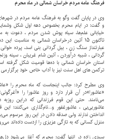
فرهنگ عامه مردم خراسان شمالی در ماه محرم
وی در پایان گفت و‌گو به فرهنگ عامه مردم در شهرها
و گفت: در ایام محرم بخصوص دهه اول شکل وشمایلی 
خیابانی علم‌ها، سیاه پوش شدن مردم ، دعوت به مر
تاکنون ۱۵ آئین درخراسان شمالی به مناسبت ای
عبارتنداز سنگ زنِ ، بیل گردانی بنی اسد، پرده خوانی 
گردانی ، شبیه درآوردن ، آئین شام غریبان ، سینه وزنج
استان خراسان شمالی با ده‌ها قومیت شکل گرفته 
ترکمن های اهل سنت نیز با آداب خاص خود برگزارمی 
وی مطرح کرد: جالب اینجاست که ماه محرم را «عاشو
«عاشورا»در آن قرار دارد و روز عاشورا را «آغرگو
می‌نامند. حتی این قوم فرزندانی که دراین روزبه دن
عاشوربی‌بی ، عاشورغفور و...نام‌گذاری می‌کنند؛ این
انداختن ندارند ولی صدقه دادن در این روز مرسوم می‌با
منزل کسانی که به تازگی عزیزی را ازدست داده‌اند می‌رون
سیدی زاده در انتها گفت: محرم که آغاز می‌شود دل‌ه