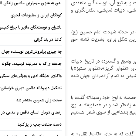
 به تبع‌ آن، نویسندگان متعددی
بدن به عنوان مهم‌ترین ماشین زندگی ان
شی، ادبیات نمایشی، مقتل‌نگاری و
کودکان ایرانی و مطبوعات قجری
ناشران و نویسندگان ملایر با چراغ کم‌س
شه در حادثه شهادت امام حسین (ع)
باترین شکل برای، بشریت تشنه حق
کاغذ در بند گرانی
چه چیزی پرفروش‌ترین نویسنده جهان را
 وسیع و گسترده در تاریخ ادبیات
جامعه‌ای که به مدرنیته نرسیده، چگونه 
ای «تقوای گریز»،«تقوای ستیز»با
دن به تمام آزادمردان جهان شده
واکاوی جایگاه ادبی و ویژگی‌های سبکی
تشکیل دبیرخانه دائمی «یاران خراسانی
حماسه به اوج خود رسید؟» گفت: با
سخت ولی شیرین منتشر شد
زنده‌تر شد و در «صفویه» به اوج
یع بندها»یی از سوی شعرا هستیم
راه‌های درمان انسان ناقص و مدعی در 
دست صنعت چاپ را پرُ کنید
اب گفت که به جای «تاریخ نقلی» به