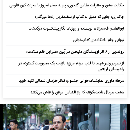
حکایت عشق و معرفت نظامی گنجوی، پیوند نسل امروز با میراث کهن فارسی
چالدران؛ جایی که عشق به کتاب از سخت‌ترین راه‌ها می‌گذرد
ابوالقاسم قاسم‌زاده، نویسنده و روزنامه‌نگار پیشکسوت درگذشت
نوزایی جام باشگاه‌های کتاب‌خوانی
رونمایی از ۶ اثر نویسندگان دلیجان در آیین «سر این قلم سلامت»
از تصویر رهبر شهید تا قلب مردم عراق؛ بازتاب یک محبوبیت گسترده در
راهپیمایی اربعین
مرحله داوری نمایشنامه‌خوانی جشنواره تئاتر خراسان شمالی کلید خورد
هشت سریال نادیده‌گرفته که راز اقتباس موفق را فاش می‌کنند