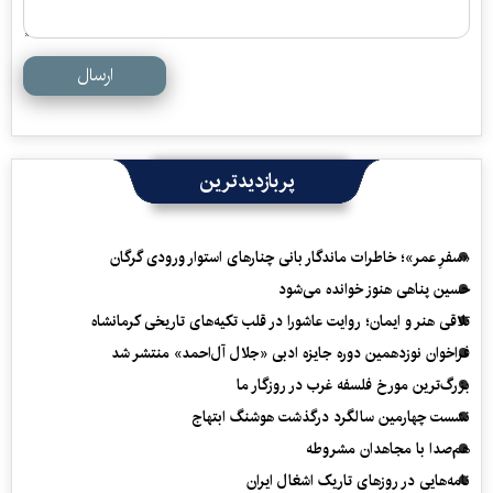
ارسال
پربازدیدترین
«سفرِ عمر»؛ خاطرات ماندگار بانی چنارهای استوار ورودی گرگان
حسین پناهی هنوز خوانده می‌شود
تلاقی هنر و ایمان؛ روایت عاشورا در قلب تکیه‌های تاریخی کرمانشاه
فراخوان نوزدهمین دوره جایزه ادبی «جلال آل‌احمد» منتشر شد
بزرگ‌ترین مورخ فلسفه غرب در روزگار ما
نشست چهارمین سالگرد درگذشت هوشنگ ابتهاج
هم‌صدا با مجاهدان مشروطه
نامه‌هایی در روزهای تاریک اشغال ایران