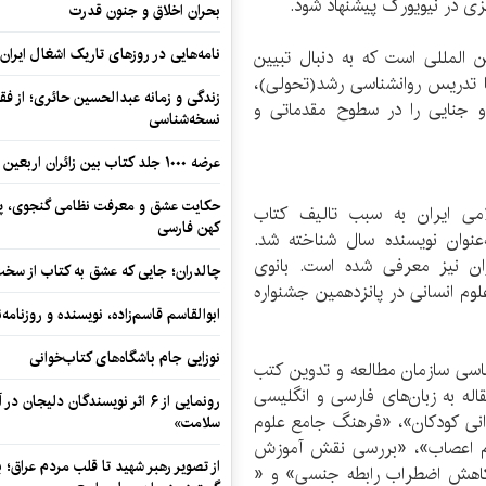
زی در نیویورک پیشنهاد شود.
بحران اخلاق و جنون قدرت
نامه‌هایی در روزهای تاریک اشغال ایران
 المللی است که به دنبال تبیین
ها تدریس روانشناسی رشد(تحولی)،
زندگی و زمانه عبدالحسین حائری؛ از فقهِ
جنایی را در سطوح مقدماتی و
نسخه‌شناسی
عرضه ۱۰۰۰ جلد کتاب بین زائران اربعین در مرزهای کرمانشاه
حکایت عشق و معرفت نظامی گنجوی، پیو
می ایران به سبب تالیف کتاب
کهن فارسی
عنوان نویسنده سال شناخته شد.
ران نیز معرفی شده است. بانوی
چالدران؛ جایی که عشق به کتاب از سخت‌ت
وم انسانی در پانزدهمین جشنواره
ابوالقاسم قاسم‌زاده، نویسنده و روزنا
نوزایی جام باشگاه‌های کتاب‌خوانی
ناسی سازمان مطالعه و تدوین کتب
نسانی (سمت)‌، دارای بیش از ۱۵ کتاب و ۵۰ مقاله به زبان‌های فارسی و انگلیسی
رونمایی از ۶ اثر نویسندگان دلیجان
وانی کودکان»، «فرهنگ جامع علوم
سلامت»
وم اعصاب»‌، «بررسی نقش آموزش
از تصویر رهبر شهید تا قلب مردم عراق؛
کاهش اضطراب رابطه جنسی» و «