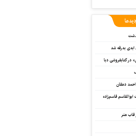
دیدها
گذشت
 ابدی بدرقه شد
» در کتابفروشی دبا
ف
احمد دهقان
بوالقاسم قاسم‌زاده
 قاب هنر