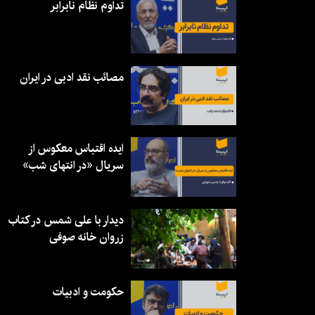
تداوم نظام نابرابر
مصائب نقد ادبی در ایران
ایده اقتباس معکوس از
سریال «در انتهای شب»
دیدار با علی شمس در کتاب
زروان خانه صوفی
حکومت و ادبیات