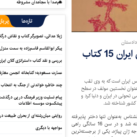
هم‌صدا با مجاهدان مشروطه
تازه‌ها
پرباز
ژیلا هدائی، تصویرگر کتاب و نقاش در
 دادستان
پیکر ابوالقاسم قاسم‌زاده به سمت منزل
نخستین بانوی روانشناس ایران 15 كتاب
بررسی و نقد کتاب «استراتژی کلان ایران
عمارت مسعودیه؛ کتابخانه انجمن معار
س ایران است که به وی لقب
چند خاطره خواندنی از جنگ به انتخاب 
نشناسی ایران را داده‌اند. وی از دهه 40 به‌ عنوان نخستین مولف در سطح
 تحولی در ایران و دنیا کرد و
پیام تسلیت وزیر فرهنگ در پی درگذشت ا
ر کشور شناخته شد.
پیشکسوت موسسه اطلاعات
روایتی میان‌رشته‌ای از بحران طبیعت در
شناس به‌عنوان تنها دختر پذیرفته
شده در بورس ادامه تحصیل در خارج از کشور شناخته شد و در سن 16 سالگی راهی
مواجهه با دیگری
 ژان پیاژه، یکی از برجسته‌ترین