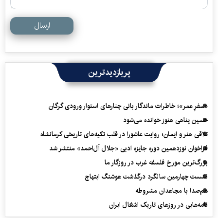
ارسال
پربازدیدترین
«سفرِ عمر»؛ خاطرات ماندگار بانی چنارهای استوار ورودی گرگان
حسین پناهی هنوز خوانده می‌شود
تلاقی هنر و ایمان؛ روایت عاشورا در قلب تکیه‌های تاریخی کرمانشاه
فراخوان نوزدهمین دوره جایزه ادبی «جلال آل‌احمد» منتشر شد
بزرگ‌ترین مورخ فلسفه غرب در روزگار ما
نشست چهارمین سالگرد درگذشت هوشنگ ابتهاج
هم‌صدا با مجاهدان مشروطه
نامه‌هایی در روزهای تاریک اشغال ایران