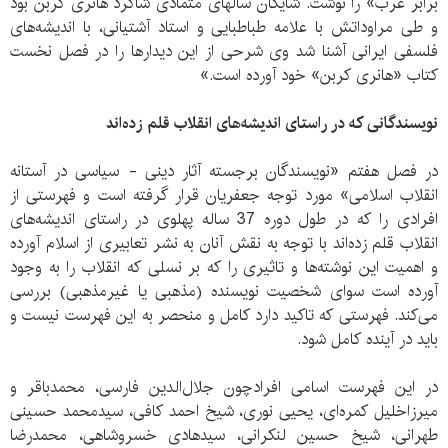
برابر غرب» را نوشت. شایگان سالهای متمادی شاگرد هانری کربن بود
و طی مراوداتش با علامه طباطبایی و استاد آشتیانی، با اندیشه‌های
فلسفی ایرانی آشنا شد وی شرحی از این دیدارها را در فصل نخست
کتاب «هانری کربن» خود آورده است.»
نویسندگانی که در راستای اندیشه‌های انقلاب قلم زده‌اند
در فصل هفتم «نویسندگان برجسته آثار دینی - سیاسی در آستانه
انقلاب اسلامی» مورد توجه جعفریان قرار گرفته‌ است و فهرستی از
افرادی را که در طول دوره 37 ساله پهلوی در راستای اندیشه‌های
انقلاب قلم زده‌اند با توجه به نقش آنان به نشر تعابیری از اسلام آورده
و اهمیت این نوشته‌ها و تاثیری را که بر نسلی که انقلاب را به وجود
آورده است سوای شخصیت نویسنده (مذهبی یا غیرمذهبی) بررسی
می‌کند. فهرستی که تاکید دارد کامل و منحصر به این فهرست نیست و
باید در آینده کامل شود.
در این فهرست اسامی افرادچون جلال‌الدین فارسی، محمدباقر و
میرزاخلیل کمره‌ای، یحیی نوری، شیخ احمد کافی، سیدمحمد حسینی
طهرانی، شیخ حسین لنکرانی، سیدهادی خسروشاهی، محمدرضا