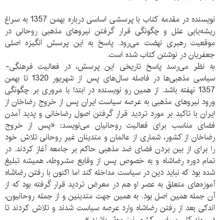
نویسنده در مقدمه کتاب با پرسشی اساسی درباره بهمن 1357 به سراغ
ریشه‌یابی علل و چگونگی قرار گرفتن نیروهای مذهبی روحانی در
موقعیت رهبری نهضت می‌رود. پاسخ به این پرسش انگیزه اصلی
جعفریان در نوشتن کتاب شده است.
به نظر می‌رسد پاسخ تاریخی این پرسش، در فعالیت فرهنگی-
سیاسی مذهبی‌ها در فاصله سال‌های پس از شهریور 1320 تا بهمن
1357 نهفته باشد. از همین رو نویسنده در ابتدا با مروری بر چگونگی
ورود نیروهای مذهبی به عرصه سیاست ایران پس از خروج رضاخان از
ایران با تاکید بر مورد تردید قرار گرفتن اصول رضاخانی و پدید آمدن
فضای مناسب برای فعالیت روحانیان می‌نویسد: «پس از خروج
رضاخان از کشور، شماری از عالمان و متدینان غیر روحانی تلاش خود
را برای از بین بردن فضای ضد مذهبی حاکم بر جامعه آغاز کردند. در
تمام دوره رضاشاه و به خصوص پس از وقایع مشروطه، همیشه تبلیغ
شده بود که نباید دین در سیاست مداخله کند اما اکنون با رفتن رضاشاه
آموزه‌های متعلق به عصر او هم در معرض تردید قرار گرفته بود که از
آن جمله همین اصل بود. به همین جهت متدینین و از جمله روحانیون،
اندکی بعد از رفتن رضاشاه وارد عرصه سیاست شدند و تلاش کردند تا
در روند کلی سیاسی کشور نیز موثر باشند.»