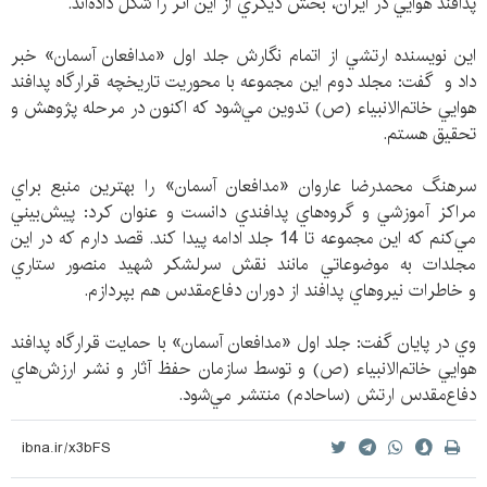
پدافند هوايي در ايران، بخش ديگري از اين اثر را شكل داده‌اند.
اين نويسنده ارتشي از اتمام نگارش جلد اول «مدافعان آسمان» خبر
داد و گفت: مجلد دوم اين مجموعه با محوريت تاريخچه قرارگاه پدافند
هوايي خاتم‌الانبياء (ص) تدوين مي‌شود كه اكنون در مرحله پژوهش و
تحقيق هستم.
سرهنگ محمدرضا عاروان «مدافعان آسمان» را بهترين منبع براي
مراكز آموزشي و گروه‌هاي پدافندي دانست و عنوان كرد: پيش‌بيني
مي‌كنم كه این مجموعه تا 14 جلد ادامه پيدا كند. قصد دارم كه در این
مجلدات به موضوعاتي مانند نقش سرلشکر شهيد منصور ستاري
و خاطرات نيروهاي پدافند از دوران دفاع‌مقدس هم بپردازم.
وي در پايان گفت: جلد اول «مدافعان آسمان» با حمايت قرارگاه پدافند
هوايي خاتم‌الانبياء (ص) و توسط سازمان حفظ آثار و نشر ارزش‌هاي
دفاع‌مقدس ارتش (ساحادم) منتشر مي‌شود.