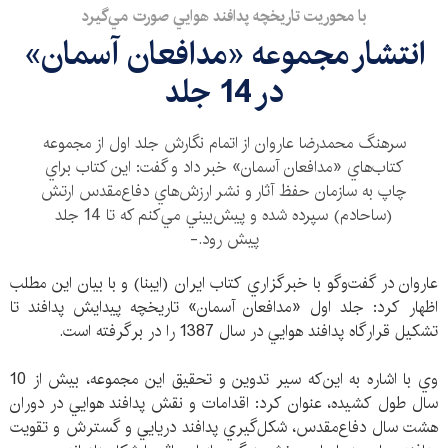
با محوريت تاريخچه پدافند هوايي صورت مي‌گيرد
انتشار مجموعه «مدافعان آسمان»
در 14 جلد
سرهنگ محمدرضا عاروان از اتمام نگارش جلد اول از مجموعه
كتاب‌هاي «مدافعان آسمان» خبر داد و گفت: اين كتاب براي
چاپ به سازمان حفظ آثار و نشر ارزش‌هاي دفاع‌مقدس ارتش
‌(ساحادم) سپرده شده و پيش‌بيني مي‌كنم كه تا 14 جلد
پيش رود.-
عاروان در گفت‌وگو با خبرگزاري كتاب ايران (ايبنا) و با بيان اين مطلب
اظهار كرد: جلد اول «مدافعان آسمان» تاريخچه پيدايش پدافند تا
تشكيل قرارگاه پدافند هوايي در سال 1387 را در برگرفته است.
وي با اشاره به اين‌كه سير تدوين و تحقيق اين مجموعه، بيش از 10
سال طول كشيده، عنوان كرد: اقدامات و نقش پدافند هوايي در دوران
هشت سال دفاع‌مقدس، شكل‌گيري پدافند دريايي و گسترش و تقويت