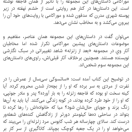
موراکامی داستان‌های این مجموعه را با تاثیر از همان فاجعه نوشته
است. این داستان‌ها در کنار هم روایتی است از خشم نهفته در زیر
پوسته شهری مدرن که مدفون شده و موراکامی با روایت‌های خود آن را
بیرون می‌کشد و به مخاطب نشان می‌دهد.
می‌توان گفت در داستان‌های این مجموعه همان عناصر، مفاهیم و
موضوعات داستان‌های پیشین موراکامی تکرار شده اما مخاطبان
آثار وي در مجموعه «بعد از زلزله» شاهد تغییراتی در سبک نگارشی
نویسنده هستند. همچنین برخلاف آثار قبلی‌اش، راوی‌های داستان‌های
این مجموعه سوم شخص‌اند.
در توضیح این کتاب آمده است: «ساتسوکی سی‌سال از عمرش را در
نفرت از مردی به سر برده که او را از بچه‌دار شدن محروم کرده. آیا
کینه سخت او بوده که فاجعه زلزله را به بار آورده؟ پدر و مادر جونپی،
که او را از خود طرد کرده بودند، در کوبه زندگی می‌کنند. آیا باید به آن‌ها
زنگ بزند و جویای حال‌شان شود؟ میا که خانواده‌اش را رها کرده تا
بتواند در ساحلی ده‌ها کیلومتر دورتر از زادگاهش کنده‌های شعله‌ور
درست کند. سالای چهارساله هر شب کابوس مرد زلزله‌ای را می‌بیند که
می‌خواهد او را در یک جعبه کوچک بچپاند. کاتاگیری از سر کار بر