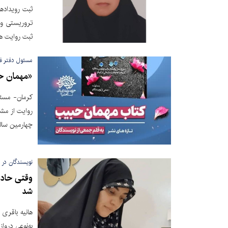
ثبت رویداده
تروریستی ور
ثبت روایت ها
مسئول دفتر فر
«مهمان حب
روایت از مشا
چهارمین سال
نویسندگان در 
وقتی حادث
شد
هانیه باقری 
به‌نوعی دروا