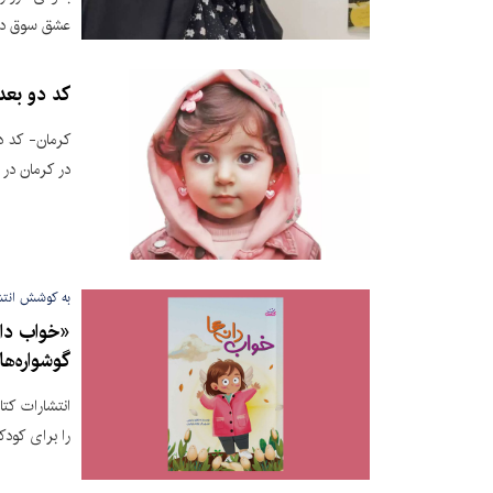
عشق سوق دا
کد دو بع
در کرمان در 
به کوشش انتش
«خواب دان
گوشواره‌ه
انتشارات کتا
را برای کود