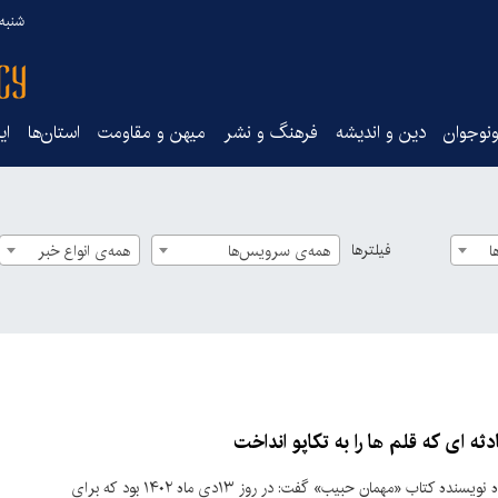
شنبه ۱۷ مرداد ۵
نوجوان
دین و اندیشه
فرهنگ و نشر
میهن و مقاومت
استان‌ها
ای
فیلترها
ا
همه‌ی سرویس‌ها
همه‌ی انواع خبر
دثه ای که قلم ها را به تکاپو انداخت
زهرا شنبه‌زاده نویسنده کتاب «مهمان حبیب» گفت: در روز ۱۳دی ماه ۱۴۰۲ بود که برای