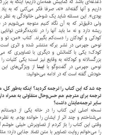
دغدغه‌ای باشد که کمابیش همه‌مان داریم؛ اینکه به بزرگ‌ت
داریم و آنها گفته‌اند «نه، صرفا فکر می‌کنی که به 
بودی». این مسئله شاید یک شوخی خانوادگی به نظر بیا
ولی دقیق‌تر که به آن نگاه کنیم متوجه می‌شویم در س
ریشه دارد و نه ما باید آنها را در نادیده‌گرفتن توانایی
کودکی و کودکان را دست‌کم بگیرند. کتاب «من، تو و 
نوحی جهرمی در نشر برکه منتشر شده و اثری است با
کودک؛ یکی با کلماتش و دیگری با تصاویری که می‌بی
بزرگسالانه و کودکانه به وقایع نیز است؛ یکی کلیات را 
نوحی جهرمی در گفت‌وگو با
ایبنا
از ویژگی‌های این 
خودش گفته است که در ادامه می‌خوانید:
چه شد که این کتاب را ترجمه کردید؟ اینکه به‌طور کل، م
ترجمه برای مترجم هم حس‌و‌حال متفاوتی به همراه دارد.
سایر ترجمه‌هایتان داشت؟
نسخه اصلی این کتاب را در خانه یکی از دوستانم ‌د
می‌شناختم و چند اثر از ایشان را خوانده بودم. به نظر
وقتی این کتاب را باز کردم از تصاویرش خیلی خوشم آ
را می‌خوانم روایت تصاویر با متن تضاد جذابی دارد؛ مث