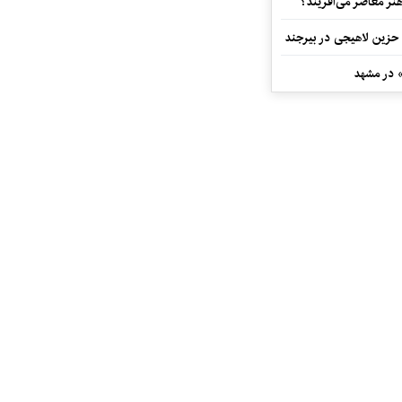
هنر معاصر می‌آفریند؟
 حزین لاهیجی در بیرجند
» در مشهد