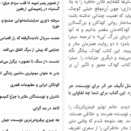
رها گفته‌ایم فلان خاطره را به یاد
از تصویر رهبر شهید تا قلب مردم عراق؛
یاد داری؛ چون آن‌موقع خیلی کوچک
گسترده در راهپیمایی اربعین
ید که اهمیت چندانی نداشته باشد؛
مرحله داوری نمایشنامه‌خوانی جشنواره 
اختار روانی کودکان و بزرگسالان
خورد
 کودکانه‌مان مقصر بدانیم و نه آنها
دریای بزرگ آبی» با ترجمه میترا
هشت سریال نادیده‌گرفته که راز اقتباس
مزه با دو روایت همزمان مادر و
جنایتی که پیش از مرگ اتفاق می‌افتد
ند. این کتاب کودک بیانگر نگاه
می‌بیند و دیگری جزئیات را. میترا
نشست «از سنگ تا تصویر» برگزار می‌شو
کتاب کودک مصور و تأثیر آن بر
بدن به عنوان مهم‌ترین ماشین زندگی ان
کودکان ایرانی و مطبوعات قجری
ثل تألیف هر اثر برای نویسنده، هر
 این کتاب برای شما چه تفاوتی با
ناشران و نویسندگان ملایر با چراغ کم‌س
یدم. خانم لوئیز فیتزپاتریک را
کاغذ در بند گرانی
م نویسنده هنرمند و خلاقی هستند.
چه چیزی پرفروش‌ترین نویسنده جهان را
مد. بعد متوجه شدم که وقتی متن
لا مادر خاطراتی را از سفری تعریف