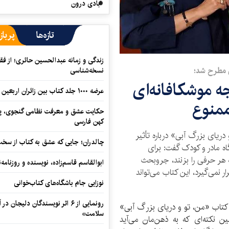
آبادی درون
تازه‌ها
پرباز
زندگی و زمانه عبدالحسین حائری؛ از فقهِ
ی مطرح شد؛
نسخه‌شناسی
ه موشکافانه‌ای
عرضه ۱۰۰۰ جلد کتاب بین زائران اربعین در مرزهای کرمانشاه
ممنوع
حکایت عشق و معرفت نظامی گنجوی، پیو
کهن فارسی
ریای بزرگ آبی» درباره تأثیر
چالدران؛ جایی که عشق به کتاب از سخت‌ت
اه مادر و کودک گفت: برای
ه هر حرفی را بزنند، جروبحث
ابوالقاسم قاسم‌زاده، نویسنده و روزنا
ر نمی‌گیرد، این کتاب می‌تواند
نوزایی جام باشگاه‌های کتاب‌خوانی
رونمایی از ۶ اثر نویسندگان دلیجان
کتاب «من، تو و دریای بزرگ آبی»
سلامت»
ین نکته‌ای که به ذهن‌مان می‌آید