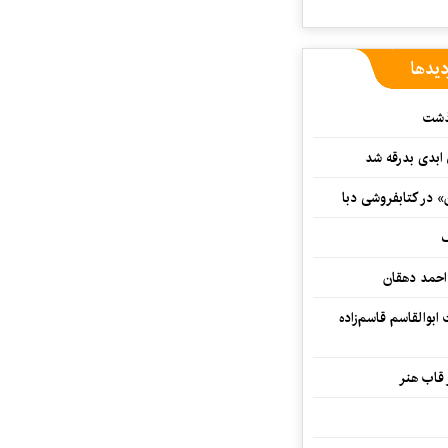
دیدها
گذشت
 ابدی بدرقه شد
» در کتابفروشی دبا
ف
احمد دهقان
بوالقاسم قاسم‌زاده
 قاب هنر