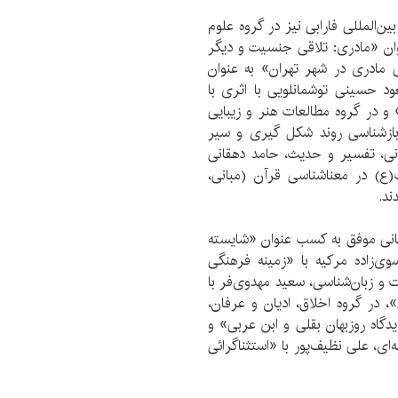
المللی فارابی نیز در گروه علوم
نوان «مادری: تلاقی جنسیت و دیگر
 مادری در شهر تهران» به عنوان
د حسینی توشمانلویی با اثری با
 و در گروه مطالعات هنر و زیبایی
ازشناسی روند شکل گیری و سیر
نی، تفسیر و حدیث، حامد دهقانی
یت(ع) در معناشناسی قرآن (مبانی،
ند.
انی موفق به کسب عنوان «شایسته
ی‌زاده مرکیه با «زمینه فرهنگی
یات و زبان‌شناسی، سعید مهدوی‌فر با
، در گروه اخلاق، ادیان و عرفان،
دگاه روزبهان بقلی و ابن عربی» و
ای، علی نظیف‌پور با «استثناگرائی