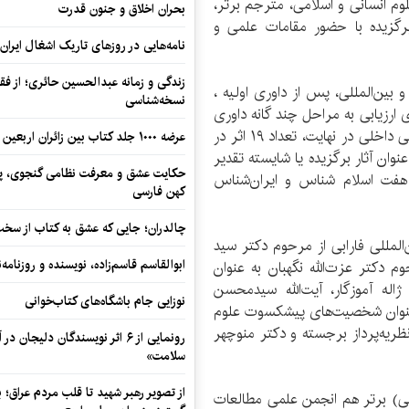
 انسانی و اسلامی، مترجم برتر،
بحران اخلاق و جنون قدرت
رگزیده با حضور مقامات علمی و
نامه‌هایی در روزهای تاریک اشغال ایران
زندگی و زمانه عبدالحسین حائری؛ از فقهِ
بخش داخلی و بین‌المللی، پس از داوری اولیه ،
نسخه‌شناسی
بخش خارجی برای ارزیابی به مراحل چند گانه داوری
ارسال شدند که از بین آثار داوری شده در گروه‌های علمی داخلی در نهایت، تعداد ۱۹ اثر در
عرضه ۱۰۰۰ جلد کتاب بین زائران اربعین در مرزهای کرمانشاه
نوان آثار برگزیده یا شایسته تقدیر
حکایت عشق و معرفت نظامی گنجوی، پیو
هفت اسلام شناس و ایران‌شناس
کهن فارسی
چالدران؛ جایی که عشق به کتاب از سخت‌ت
المللی فارابی از مرحوم دکتر سید
ابوالقاسم قاسم‌زاده، نویسنده و روزنا
 دکتر عزت‌الله نگهبان به عنوان
له آموزگار، آیت‌الله سیدمحسن
نوزایی جام باشگاه‌های کتاب‌خوانی
عنوان شخصیت‌های پیشکسوت علوم
ظریه‌پرداز برجسته و دکتر منوچهر
رونمایی از ۶ اثر نویسندگان دلیجان
سلامت»
از تصویر رهبر شهید تا قلب مردم عراق؛
ی) برتر هم انجمن علمی مطالعات