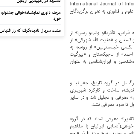
گسترده در راهپیمایی اربعین
International Journal of Information Scien
اع رسانی علوم و فناوری به عنوان برگزیدگان
مرحله داوری نمایشنامه‌خوانی جشنواره 
خورد
هشت سریال نادیده‌گرفته که راز اقتباس
رابی، «آدریانو والریو ر‌سی» از
اکستان و «عنایت الله شهرانی» از
«الکسی خیسمتولین» از روسیه به
 احمد» از تاجیکستان و «بیرگیت
‌شناسی و ایران‌شناسی به عنوان
سال در گروه تاریخ، جغرافیا و
اندیشه، ساخت و کارکرد شهریاری
م» معرفی و تجلیل شد و در سایر
ول تا سوم معرفی نشد.
 تقدیر» معرفی شدند که در گروه
هی(آشنایی ایرانیان با مفاهیم
ناسی، محمد راسخ مهند با اثر «نحو