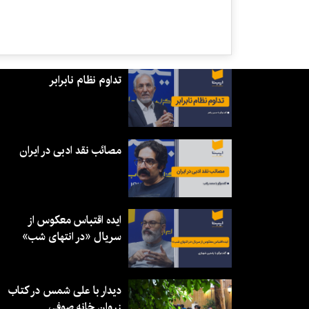
تداوم نظام نابرابر
مصائب نقد ادبی در ایران
ایده اقتباس معکوس از
سریال «در انتهای شب»
دیدار با علی شمس در کتاب
زروان خانه صوفی