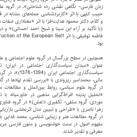
زبان فارسی- نگاهی نقشی رده شناختی»، در گروه عل
حبیب اللهی با اثر «کاربردشناسی جمله‌های مشابه در 
و کلام، دکتر محمود هدایت‌افزا با اثر «معناداری صفات 
(با تأکید بر آراء ابن سینا و شیخ احمد احسائی)» و در
فاطمه توفیقی با اثر  the European Self
بود.
همچنین در سطح بزرگسال در گروه علوم اجتماعی و علوم 
عنوان «میدان سیاست‌گذاری اجتماعی در ایران؛ ت
سیاست‌گذاری اجتماع
مالی، محمدامیر ریزوندی با «بررسی تقدم نهادها در گذار
در گروه علوم سیاسی، روابط بین‌الملل و مطالعات من
«تحلیل پدیده افراط‌گرایی مذهبی در خاورمیانه با ت
موردی: گروه سلفی- تکفیری داعش)» در گروه فناوری اط
زهرا ناصری با «طراحی و تبیین مدل اثربخشی بازاریاب
در گروه مطالعات هنر و زیبایی شناسی، محمد فدایی ب
مفهوم اصول در سنت خوشنویسی و متون فارسی مربوط 
معرفی و تقدیر شدند.