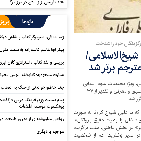
سند تاریخی از زیستن در مرز مرگ
تازه‌ها
پرباز
ژیلا هدائی، تصویرگر کتاب و نقاش در
برگزیدگان خود را شناخت
پیکر ابوالقاسم قاسم‌زاده به سمت منزل
 شیخ‌الاسلامی/
بررسی و نقد کتاب «استراتژی کلان ایران
ترجم برتر شد
عمارت مسعودیه؛ کتابخانه انجمن معار
بی، ویژه تحقیقات علوم انسانی
چند خاطره خواندنی از جنگ به انتخاب 
و اسلامی، صبح یکشنبه ۲۷ تیرماه با پیام رئیس‌جمهور و معرفی و تقدیر از ۳۷
ار شد.
پیام تسلیت وزیر فرهنگ در پی درگذشت ا
پیشکسوت موسسه اطلاعات
که به دلیل شیوع کرونا به صورت
روایتی میان‌رشته‌ای از بحران طبیعت در
داخلی با رعایت دقیق پروتکل‌ها
«شایسته تقدیر» در بخش داخلی، هفت برگزیده
مواجهه با دیگری
۱۱ شخصیت برگزیده در سایر بخش‌ها اعم از شخصیت