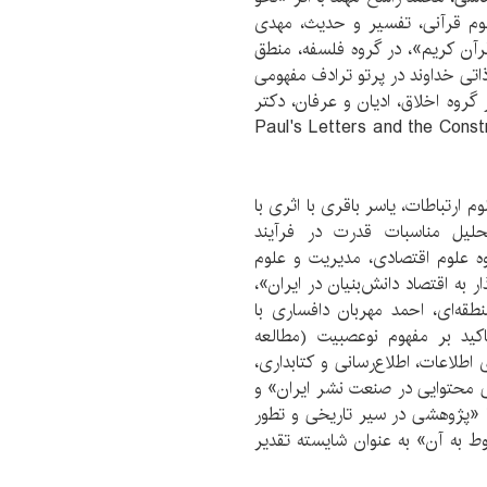
وم قرآنی، تفسیر و حدیث، مهدی
قرآن کریم»، در گروه فلسفه، منطق
ذاتی خداوند در پرتو ترادف مفهومی
 گروه اخلاق، ادیان و عرفان، دکتر
Paul's Letters and the Construction of
ارتباطات، یاسر باقری با اثری با
حلیل مناسبات قدرت در فرآیند
ی ایران (1394-1376)»، در گروه علوم اقتصادی، مدیریت و علوم
 به اقتصاد دانش‌بنیان در ایران»،
طقه‌ای، احمد مهربان دافساری با
اکید بر مفهوم نوعصبیت (مطالعه
لاعات، اطلاع‌رسانی و کتابداری،
ی محتوایی در صنعت نشر ایران» و
ا «پژوهشی در سیر تاریخی و تطور
به آن» به عنوان شایسته تقدیر