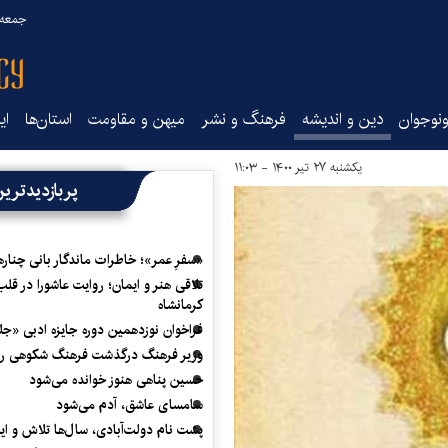
جمعه ۱۶ مرداد ۰۵
نوجوان
دین و اندیشه
فرهنگ و نشر
میهن و مقاومت
استان‌ها
ای
یکشنبه ۲۷ تیر ۱۴۰۰ - ۱۱:۰۳
پربازدیدتری
«سفرِ عمر»؛ خاطرات ماندگار بانی چناره
تلاقی هنر و ایمان؛ روایت عاشورا در قلب
کرمانشاه
فراخوان نوزدهمین دوره جایزه ادبی «ج
وزیر فرهنگ درگذشت فرهنگ شکوهی را
حسین پناهی هنوز خوانده می‌شود
سامسای عاشق، آدم می‌شود
پشت نام دولت‌آبادی، سال‌ها تلاش و ا