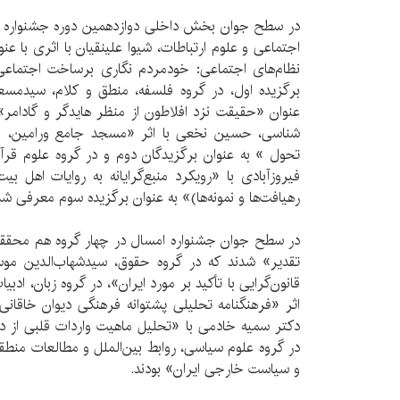
در سطح جوان بخش داخلی دوازدهمین دوره جشنواره بین‌
اجتماعی و علوم ارتباطات، شیوا علینقیان با اثری با ع
نظام‌های اجتماعی: خودمردم نگاری برساخت اجتماعی
برگزیده اول، در گروه فلسفه، منطق و کلام، سیدمسعو
عنوان «حقیقت نزد افلاطون از منظر هایدگر و گادامر»
شناسی، حسین نخعی با اثر «مسجد جامع ورامین، ب
تحول » به عنوان برگزیدگان دوم و در گروه علوم قرآ
فیروزآبادی با «رویکرد منبع‌گرایانه به روایات اهل ب
رهیافت‌ها و نمونه‌ها)» به عنوان برگزیده سوم معرفی شد
در سطح جوان جشنواره امسال در چهار گروه هم محقق
تقدیر» شدند که در گروه حقوق، سیدشهاب‌الدین موسو
قانون‌گرایی با تأکید بر مورد ایران»، در گروه زبان، ادب
اثر «فرهنگنامه تحلیلی پشتوانه فرهنگی دیوان خاقانی»
دکتر سمیه خادمی با «تحلیل ماهیت واردات قلبی از دی
در گروه علوم سیاسی، روابط بین‌الملل و مطالعات منطقه‌
و سیاست خارجی ایران» بودند.