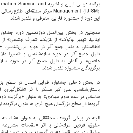
برنامه درسی ایران و نشریه ce and
Management (IJISM) مرکز منطقه‌ای اطل
این دوره از جشنواره فارابی، معرفی و تقدیر شدند.
همچنین در بخش بین‌الملل دوازدهمین دوره جشنواره فا
ایتالیا، «پییر لوکوک» از بلژیک، «عارف نوشاهی» از پ
افغانستان به دلیل جمع آثار در حوزه ایران‌شناسی، 
دلیل جمیع آثار در حوزه اسلام‌شناسی و «میرزا ملا
هافمن» از آلمان به دلیل جمیع آثار در حوزه اسلام
برگزیدگان جشنواره تقدیر شدند.
در بخش داخلی جشنواره فارابی امسال در سطح بزرگ
باستان‌شناسی، علی اکبر مسگر با اثر «شکل‌گیری، 
ساسانی در سده سوم میلادی» به عنوان «برگزیده دو
گروه‌ها در سطح بزرگسال هیچ اثری به عنوان برگزیده ا
البته در برخی گروه‌ها، محققانی به عنوان «شایسته
حقوق، فردین مرادخانی با اثر «مقدمات مشروطه خوا
حقوقی در عصر قاجار)»، در گروه زبان، ادبیات و زبان‌ش