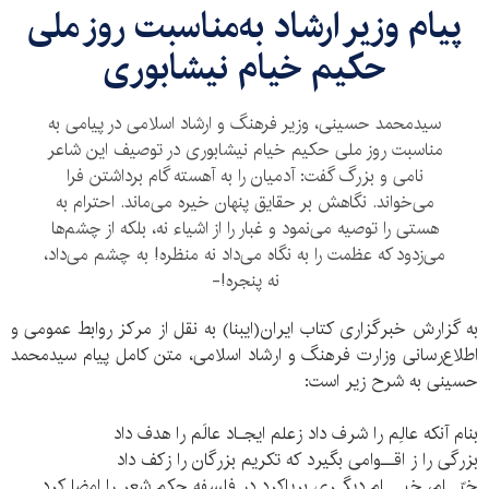
پیام وزیر ارشاد به‌مناسبت روز ملی
حکیم خیام نیشابوری
سیدمحمد حسینی، وزیر فرهنگ و ارشاد اسلامی در پیامی به
مناسبت روز ملی حکیم خیام نیشابوری در توصیف این شاعر
نامی و بزرگ گفت: آدمیان را به آهسته گام‌ برداشتن فرا
می‌خواند. نگاهش بر حقایق پنهان خیره می‌ماند. احترام به
هستی را توصیه می‌نمود و غبار را از اشیاء نه، بلکه از چشم‌ها
می‌زدود که عظمت را به نگاه می‌داد نه منظره! به چشم می‌داد،
نه پنجره!-
به گزارش خبرگزاری کتاب ایران(ایبنا) به نقل از مرکز روابط عمومی و
اطلاع‌رسانی وزارت فرهنگ و ارشاد اسلامی، متن کامل پیام سیدمحمد
حسینی به شرح زیر است:
بنام آنکه عالِم را شرف داد زعلم ایجـاد عالَم را هدف داد
بزرگی را ز اقــوامی بگیرد که تکریم بزرگان را زکف داد
خیّــام، خیـــام دیگـری برپاکرد در فلسفه حکم شعر را امضا کرد