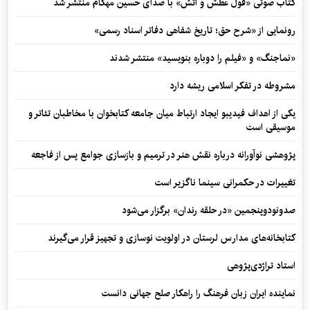
کتاب صوتی «قول عطش و آتش» با صدای حسین مهکام منتشر شد
رونمایی از «شرح حق؛ تاریخ شفاهی دفاتر اسناد رسمی»
«نماجنگ» و «فیلم را دوباره بنویسید» منتشر شدند
مشروطه در تفکر اسلامی ریشه دارد
یکی از اهداف فیدیبو ایجاد ارتباط میان جامعه کتابخوان با مخاطبان تئاتر و
موسیقی است
پژوهشی نوآورانه درباره نقش هنر در ترمیم و بازسازی جوامع پس از فاجعه
تغییرات در حکمرانی سینما ناگزیر است
صدونودوپنجمین «در حلقه رندان» برگزار می‌شود
کتابخانه‌های مدارس لرستان در اولویت نوسازی و تجهیز قرار می‌گیرند
استاد تراژدی‌پژوهی
نماینده ایران زبان فرهنگ را راهکار صلح جهانی دانست