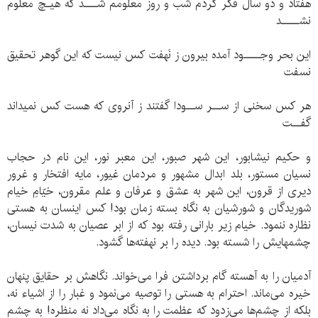
هفتاد و دو سال فکر کردم شب و روز معلومم شـــد که هیـچ معلوم
نشــــد
این بحر وجــــود آمده بیرون ز نَهفت کس نیست که این گوهر تحقیق
نسفت
هر کس سخنی از ســر ســودا گفتند ز آنروی که هست کس نمیداند
گفــت
و حکیم نیشابور، این شهر صبور، این معبر نور، این نام در حجاب
نسیان مستور، بلد ابدال مشهور و مردمان غیور، مایه افتخار و غرور
دیری از قرون، این شهر به عشق و عرفان و علم مقرون، خیّامِ خیام
شوریدگان و شورشیان به نگاه بسته زمان بود! کس اینسان به هستی
نظاره ننمود. خیام زیر بارانی رفته بود که از ابر عصیان به شدت نیسان،
چشمهایش را شسته بود. دیده را بر نهفته‌ها گشود.
آدمیان را به آهسته گام‌ برداشتن فرا می‌خواند. نگاهش بر حقایق پنهان
خیره می‌ماند. احترام به هستی را توصیه می‌نمود و غبار را از اشیاء نه،
بلکه از چشم‌ها می‌زدود که عظمت را به نگاه می‌داد نه منظره! به چشم