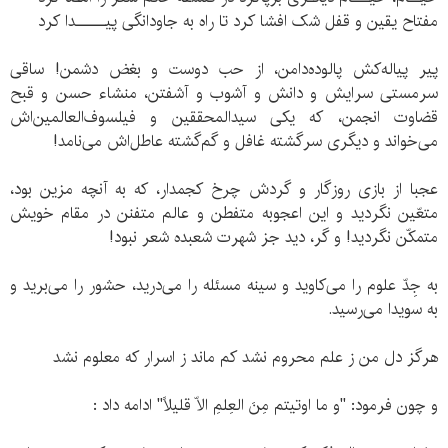
مفتاح یقین و قفل شک افشا کرد تا راه به جاودانگی پیـــــدا کرد
پیر پیاله‌کش پالوده‌دامن، از حب دوست و بغض دشمن! ساقی
سرمستی سرایش و دانش و آشوب و آشفتن، منشاء حسن و قبح
قضاوت انجمن، که یکی سیدالمحققین و فیلسوف‌العالمین‌اش
می‌خواند و دیگری سرگشته غافل و گم‌گشته عاطل‌اش می‌نامد!
عجبا از بازی روزگار و گردش چرخ کجمدار، که به آنچه مزین بود،
متعّین نگردید و این اعجوبه متفطن و عالم متفنن در مقام خویش
متمکّن نگردید! و گر، دید جز شهرت شعبده شعر نبود!
به جِدّ علوم را می‌کاوید و سینه مسئله را می‌درید، حشور را می‌برید و
به سویدا می‌رسید.
هرگز دل من ز علم محروم نشد کم ماند ز اسرار که معلوم نشد
و چون فرمود: "و ما اوتیتم مِنَ العِلمِ الّا قلیلاً" ادامه داد :