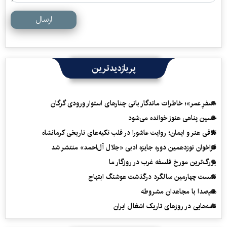
ارسال
پربازدیدترین
«سفرِ عمر»؛ خاطرات ماندگار بانی چنارهای استوار ورودی گرگان
حسین پناهی هنوز خوانده می‌شود
تلاقی هنر و ایمان؛ روایت عاشورا در قلب تکیه‌های تاریخی کرمانشاه
فراخوان نوزدهمین دوره جایزه ادبی «جلال آل‌احمد» منتشر شد
بزرگ‌ترین مورخ فلسفه غرب در روزگار ما
نشست چهارمین سالگرد درگذشت هوشنگ ابتهاج
هم‌صدا با مجاهدان مشروطه
نامه‌هایی در روزهای تاریک اشغال ایران