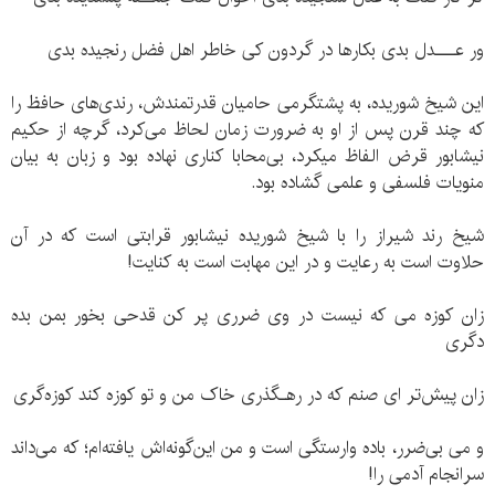
ور عـــدل بدی بکارها در گردون کی خاطر اهل فضل رنجیده بدی
این شیخ شوریده، به پشتگرمی حامیان قدرتمندش، رندی‌های حافظ را
که چند قرن پس از او به ضرورت زمان لحاظ می‌کرد، گرچه از حکیم
نیشابور قرض الفاظ میکرد، بی‌محابا کناری نهاده بود و زبان به بیان
منویات فلسفی و علمی گشاده بود.
شیخ رند شیراز را با شیخ شوریده نیشابور قرابتی است که در آن
حلاوت است به رعایت و در این مهابت است به کنایت!
زان کوزه می که نیست در وی ضرری پر کن قدحی بخور بمن بده
دگری
زان پیش‌تر ای صنم که در رهـگذری خاک من و تو کوزه کند کوزه‌گری
و می بی‌ضرر، باده وارستگی است و من این‌گونه‌اش یافته‌ام؛ که می‌داند
سرانجام آدمی را!