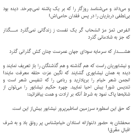
و می‌داند و می‌شناسد روزگار را که بر یک پاشنه نمی‌چرخد. دیده بود
بی‌لطفی درباریان را در پس فقدان حامی‌اش!
الفرص تمرّ مرّ السّحاب گر یک نفست ز زندگانی نمی‌گذرد مـــگذار
که جز به شادمانی گذرد
هشـــدار که سرمایه سودای جهان عمرست چنان کش گذرانی گذرد
و نیشابوریان راست که هم گذشته و هم گذشتگان را باز تعریف نمایند و
دیده به همان نیشابوری گشایند که نگین عزت حلقه معرفت مایند!
انجمن شعر خیام را برپادارید و رباعی را که تنفیس شعر است و
تندیس شور! بیش احیا نمایید. چهره حکیم نیشابور را می‌توان از
شائبه‌ها پاک نمود به شرط آنکه بر ارادت و همت بیافزائید؛
که حق این اسطوره سرزمین اساطیرپرور نیشابور بیش‌از این است.
محفلتان به حضور دلنوازانه استادان خیام‌شناس پر رونق باد و به شرف
اقبال مغّرق!