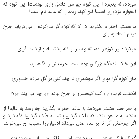
می‌داد، نه پنجره ! این کوزه چو من عاشق زاری بودست! این کوزه که
آبخواره مزدوری است! این کهنه رباط را که عالم نام است!
به هستی احترام بگذارید: در کارگه کوزه گر می‌کردم رامی درپایه چرخ
دیدم استاد به پای
میکرد دلیر کوزه را دسـته و سـر از کله پادشــاه و از دلت گرای
این خاک قدمگاه بزرگان بوده است، حرمتش را نگاهدارید.
هان کوزه گر! بپای اگر هوشیاری تا چند کنی بر گل مردم خــواری
انگشت فریدون و کف کیخسرو بر چرخ نهاده ای، چه می پنداری؟!
با صراحت هشدار می‌دهد به عالم احترام بگذارید چه رسد به عالِم! از
فلک، به ما هو فلک که فَلَکِ گردان باشد نه فَلَک گردان! نگه دارد و
اگر چرخش آنرا نه بر مدار عدل می‌داند آدمیان را مسبب آن می‌خواند.
گر کار فلک به عدل سنجیده بدی احوال فلک جمــله پسندیده بدی