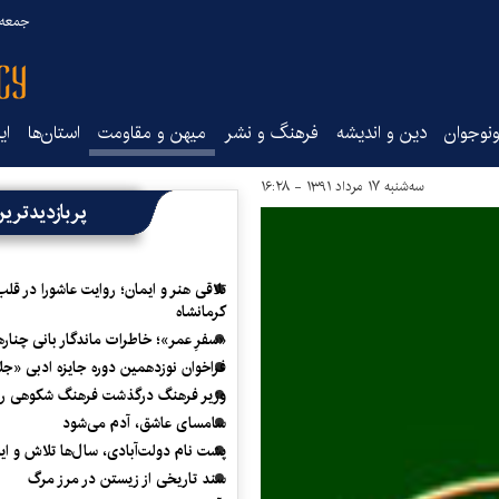
جمعه ۱۶ مرداد ۰۵
نوجوان
دین و اندیشه
فرهنگ و نشر
میهن و مقاومت
استان‌ها
ای
سه‌شنبه ۱۷ مرداد ۱۳۹۱ - ۱۶:۲۸
پربازدیدتری
تلاقی هنر و ایمان؛ روایت عاشورا در قلب
کرمانشاه
«سفرِ عمر»؛ خاطرات ماندگار بانی چناره
فراخوان نوزدهمین دوره جایزه ادبی «ج
وزیر فرهنگ درگذشت فرهنگ شکوهی را
سامسای عاشق، آدم می‌شود
پشت نام دولت‌آبادی، سال‌ها تلاش و ا
سند تاریخی از زیستن در مرز مرگ