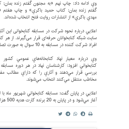
وي ادامه داد: چاپ نهم «به مجنون گفتم زنده بمان: 
گفتم زنده بمان: كتاب حميد باكري» و چاپ هفتم «ب
مهدي باكري» از انتشارات روايت فتح انتخاب شده‌اند.
اعلايي درباره نحوه شركت در مسابقه کتابخوانی این آثا
افراد شركت كننده در مسابقه به 10 سوال به صورت تصادفي پاسخ مي‌دهند.
وي درباره معيار نهاد كتابخانه‌هاي عمومي كشور 
بررسي قرار مي‌دهند و آثاري را كه داراي مطالب مف
مخاطب منتقل مي‌كنند انتخاب مي‌شوند.
آغاز مي‌شود و در پايان به 20 برنده كارت هديه 500 هزار ريالی داده مي‌شود.