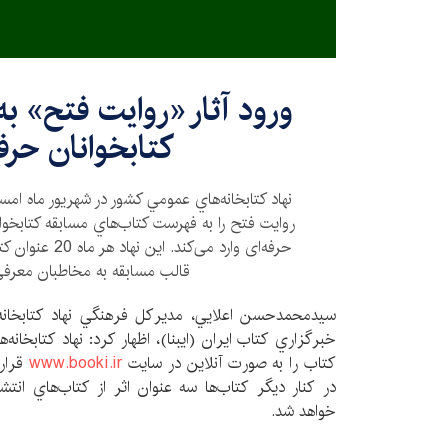
ورود آثار «روايت فتح» ب
کتابخوانان حرف
نهاد كتابخانه‌هاي عمومي كشور در شهريور ماه ام
روايت فتح را به فهرست كتاب‌هاي مسابقه كتابخواني
حرفه‌ای وارد می‌کن
قالب مسابقه به مخاطبان معرفي
‌سيدمحمدحسن اعلايي، مديركل فرهنگي نهاد كتابخانه
كتاب را به صورت آنلاين در سايت
www.booki.ir
قرار 
در كنار ديگر كتاب‌ها سه عنوان اثر از كتاب‌هاي انتش
خواهد شد.