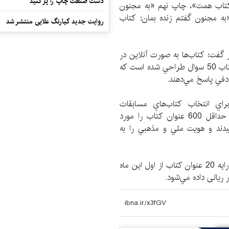
دست صنعت چاپ را پرُ کنید
كتاب همت»،‌ چاپ نهم «به مجنون
ه مجنون گفتم زنده بمان: كتاب
روایت جدید کیارنگ علایی منتشر شد
ر گفت: كتاب‌ها به صورت آنلاين در
سايت شبکه کتابخوانان حرفه‌ای قرار می‌گیرند. از هر كتاب 50 سوال طراحي شده است كه
براي انتخاب كتاب‌هاي مسابقات
كتابخواني افزود: كارشناسان نهاد در هر دوره مسابقه حداقل 600 عنوان كتاب را مورد
يدند و هويت ملي و مذهبي را به
اعلايي در پايان گفت: مسابقه كتابخواني شهريور ماه با ارايه 20 عنوان كتاب از اول اين ماه