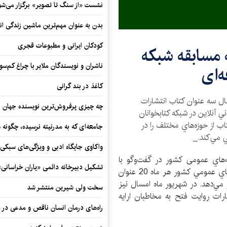
نشست «از سنگ تا تصویر» برگزار می‌شو
بدن به عنوان مهم‌ترین ماشین زندگی ان
کودکان ایرانی و مطبوعات قجری
ه مسابقه شبکه
ناشران و نویسندگان ملایر با چراغ کم‌س
ه‌ای
کاغذ در بند گرانی
سال سه عنوان كتاب انتشارات
چه چیزی پرفروش‌ترین نویسنده جهان را
 آنلاين در شبکه کتابخوانان
د. اين نهاد هر ماه 20 عنوان كتاب از حوزه‌هاي مختلف را در
جامعه‌ای که به مدرنیته نرسیده، چگونه 
 مي‌كند._
واکاوی جایگاه ادبی و ویژگی‌های سبکی
‌هاي عمومی كشور در گفت‌وگو با
تشکیل دبیرخانه دائمی «یاران خراسانی
خبرگزاري كتاب ايران (ايبنا)، اظهار كرد: نهاد كتابخانه‌هاي عمومي كشور هر ماه 20 عنوان
مي‌دهد. در شهريور ماه امسال نيز
سخت ولی شیرین منتشر شد
ارات روايت فتح به مخاطبان ارايه
راه‌های درمان انسان ناقص و مدعی در 