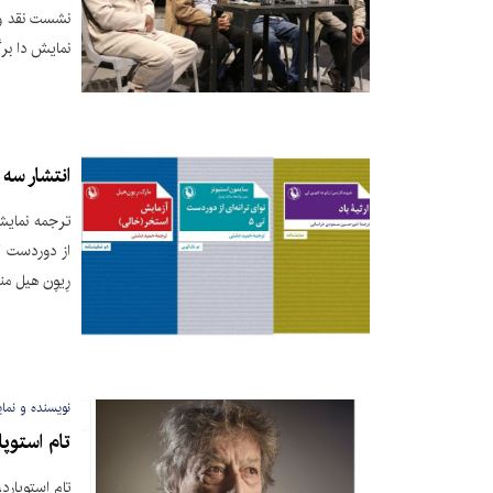
نشست نقد و 
نمایش دا برگ
انتشار سه 
ترجمه نمایشن
رِیوِن هیل م
نویسنده و نمای
تام استوپارد در ۸۸سا