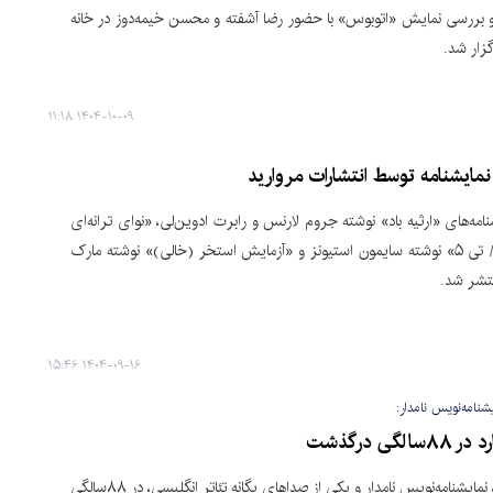
بررسی نمایش «اتوبوس» با حضور رضا آشفته و محسن خیمه‌دوز در خانه
زار شد.
۱۴۰۴-۱۰-۰۹ ۱۱:۱۸
نمایشنامه توسط انتشارات مروارید
امه‌های «ارثیه باد» نوشته جروم لارنس و رابرت ادوین‌لی، «نوای ترانه‌ای
از دوردست / تی ۵» نوشته سایمون استیونز و «آزمایش استخر (خالی)» نوشته مارک
نتشر شد.
۱۴۰۴-۰۹-۱۶ ۱۵:۴۶
شنامه‌نویس نامدار:
لگی درگذشت
تام استوپارد، نمایشنامه‌نویس نامدار و یکی از صداهای یگانه تئاتر انگلیسی، در ۸۸سالگی