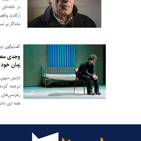
آرکادیا، واق
ماندگار بر 
گفت‌وگوی ایبن
وجدی معوض
زمان خود
نازنین میهن
ترجمه کرده
رفرنس‌های مذ
همه این دانش