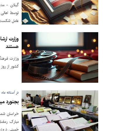
گیلان - مدی
توسط اهالی ف
عامل شکست 
هستند
وزارت فرهنگ
کشور از روز شنبه ۳۱ خرداد ما
در آستانه ماه 
بجنورد می
خراسان شمال
خمینی (ره) ب