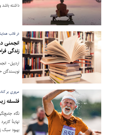
داشته باشد و
در قالب همای
انجمنی در
زندگی فراخ
اردبیل- انجم
نویسندگان ح
مروری بر کتاب
فلسفه زی
نگاه جامع‌ن
نهایتاً کارب
بهبود سبک ز