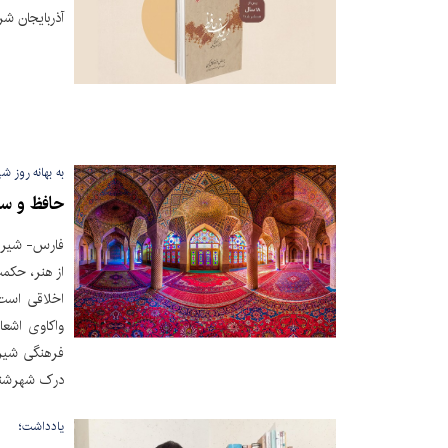
آذربایجان شر
به بهانه روز شی
حافظ و سع
فارس- شیراز
از هنر، حکمت
اخلاقی است 
واکاوی اشعا
فرهنگی شیرا
درک شهرشناس
یادداشت؛