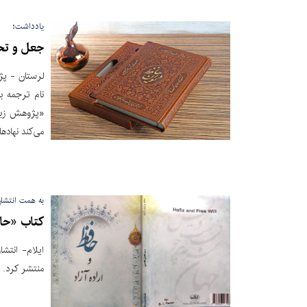
یادداشت؛
جعل و تحر
لرستان - پژ
نام ترجمه ب
«پژوهش زبا
می‌کند نهاد
به همت انتشار
کتاب «حافظ
ایلام- انتش
منتشر کرد.