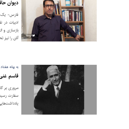
دیوان حاف
فارس- یک م
ادبیات در 
بازسازی و ال
آنان را نیز ت
به بهانه هفتا
قاسم غنی
مروری بر کار
سفارت رسید و
یادداشت‌هایی