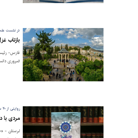
در نشست علمی
بازتاب غز
فارس- رئیس 
ضروری دانست 
روایتی از ۲۰ سال عشق به غزل؛
مردی با د
لرستان - «ح