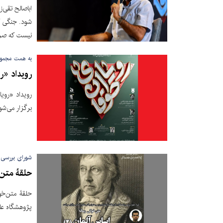
اباصالح تقی‌
شود. جنگی 
نیست که صرفا
به همت مجموعه
رویداد «ر
برگزار می‌شو
شورای بررسی م
حلقۀ متن‌
پژوهشگاه علو