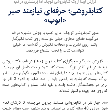
گزارش ایبنا از یک کتابفروشی کوچک اما پُرمشتری در قم؛
کتابفروشی؛ حرفه‌ای نیازمند صبر
«ایوب»
مدیر کتابفروشی کوچک اما پر جُنب و جوشِ «شهر» در قم
می‌گوید: فضای مجازی خیلی نتوانسته روی کتاب تاثیرگذار
باشد. روی نشریات و مجلات تاثیرش را گذاشت اما خیلی
نتوانست کتاب را تحت الشعاع قرار دهد.
به گزارش خبرنگار
خبرگزاری کتاب ایران (ایبنا) در قم،
«کتابفروشی
ایوب» در قم آنقدر بزرگ نیست که بشود راحت داخل آن چرخید،
کتاب‌ها را ورق زد و یا چند دقیقه‌ای نشست؛ دقیق‌تر بگوئیم حتی آنقدر
بزرگ نیست که بشود به راحتی وارد آن شد. شاید به اندازه 3 نفر جا
برای مراجعه‌کنندگان داشته باشد و بقیه فضا، مملو از کتاب‌هایی است
که روی هم چیده و تلنبار شده‌اند.
سه، چهار نفر در کتابفروشی هستند، بیرون می‌ایستم تا کارشان تمام
شود. مردی 40 ساله کنارم می‌ایستد. او هم منتظر است مغازه خلوت