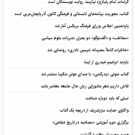
کرامات امام رضا(ع) نیازمند روایت نویسندگان است
کتاب، محوریت برنامه‌های تابستانی و فرهنگی کانون آذربایجان‌غربی است
یازدهمین اجلاس وزرای فرهنگ بریکس آغاز شد
«مخاطب» و «گفت‌وگو» دو بحران نشریات علوم سیاسی
«خاطرات کاملاً محرمانه شرمین نادری» رونمایی شد
بازدید ابراهیم حیدری از ایبنا
کتاب صوتی «پدرکشی» با صدای هوتن شکیبا منتشر شد
تلاش داریم شعر عاشورایی زبان حال جامعه معاصر باشد
نسلی که باید دوباره شناخت
واکاوی جنایت مزارشریف از دریچه یک کتاب
برگزاری دوره آموزشی «مصاحبه در تاریخ شفاهی»
حمید محرمیان معلم درگذشت