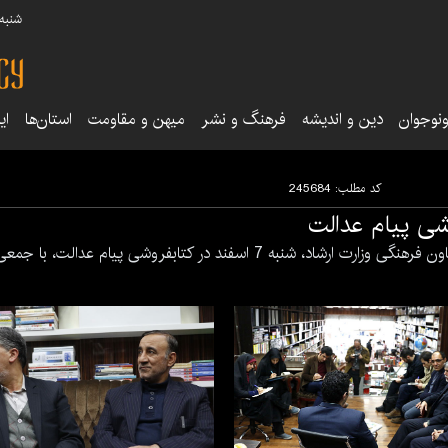
شنبه ۱۷ مرداد ۵
نوجوان
دین و اندیشه
فرهنگ و نشر
میهن و مقاومت
استان‌ها
ای
کد مطلب:
245684
شی پیام عدالت
اسفند در کتابفروشی پیام عدالت، با جمعی از اهالی قلم دیدار کرد.