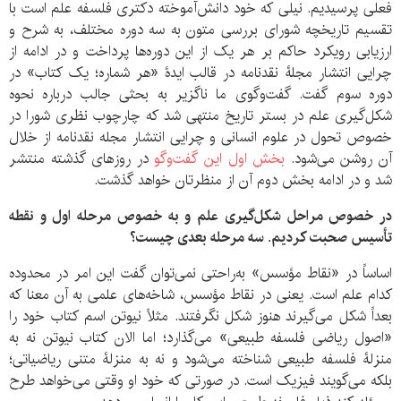
فعلی پرسیدیم. نیلی که خود دانش‌آموخته دکتری فلسفه علم است با
تقسیم تاریخچه شورای بررسی متون به سه دوره مختلف، به شرح و
ارزیابی رویکرد حاکم بر هر یک از این دوره‌ها پرداخت و در ادامه از
چرایی انتشار مجلۀ نقدنامه در قالب ایدۀ «هر شماره؛ یک کتاب» در
دوره سوم گفت. گفت‌وگوی ما ناگزیر به بحثی جالب درباره نحوه
شکل‌گیری علم در بستر تاریخ منتهی شد که چارچوب نظری شورا در
خصوص تحول در علوم انسانی و چرایی انتشار مجله نقدنامه از خلال
آن روشن می‌شود.
بخش اول این گفت‌وگو
در روزهای گذشته منتشر
شد و در ادامه بخش دوم آن از منظرتان خواهد گذشت.
در خصوص مراحل شکل‌گیری علم و به خصوص مرحله اول و نقطه
تأسیس صحبت کردیم. سه مرحله بعدی چیست؟
اساساً در «نقاط مؤسس» به‌راحتی نمی‌توان گفت این امر در محدوده
کدام علم است. یعنی در نقاط مؤسس، شاخه‌های علمی به آن معنا که
بعداً شکل می‌گیرند هنوز شکل نگرفتند. مثلاً نیوتن اسم کتاب خود را
«اصول ریاضی فلسفه طبیعی» می‌گذارد؛ اما الان کتاب نیوتن نه به
منزلۀ فلسفه طبیعی شناخته می‌شود و نه به منزلۀ متنی ریاضیاتی؛
بلکه می‌گویند فیزیک است. در صورتی که خود او وقتی می‌خواهد طرح