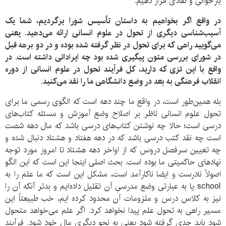
بازخوانی و نقادی قرار دهیم.
در واقع اگر بخواهیم به داستان تأسیس شورا برگردیم، شما یک
آسیب‌شناسی دیگری از تحول در علوم انسانی ارائه می‌دهید. یعنی
می‌گویید راهی که برای تحول در نظر گرفته شده بوده و در دو برهه قبل
در شورای بررسی متون پیگیری شده بود چه ایراداتی داشته است. در
واقع با این تزی که دارید، کل فرآیند تحول در علوم انسانی از دوره
انقلاب فرهنگی به بعد در وضع دانشگاهی ما را نقد می‌کنید.
بله همین‌طور است، در واقع ما چند دهه است که الگوی رسمی ما برای
تحول علوم انسانی ناظر بر اصلاح وضع آموزش و مسئله کتاب‌های
درسی است؛ حالا چه نوشتن کتاب‌های درسی باشد که مال دهه شصت
است چه نقد کتب درسی باشد که در دهه هفتاد و هشتاد دنبال شده و
چه تعیین سرفصل دروس که از اواخر دهه هشتاد تا امروز مورد توجه
نهادهای حاکمیتی ما بوده است. بحث اصلی اینجا این است که این الگو
اصولاً نادرست و ایضا ناکارآمد است، مشکل این است که ما علم را به
school یا به عبارتی وضع مدرسیِ آن تقلیل داده‌ایم و بدتر آنکه آن را
نیز به کلاس درس و ملزومات آن محدود کرده ایم، خب طبیعتاً این
مسیر راهی به تحول علم پیدا نخواهد کرد. اگر علم می‌خواهد متحول
شود باید جدی گرفته شود یعنی به نحو دیگری مالِ خود شود. فرآیند