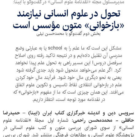
مدیرمسئول مجله «نقدنامۀ علوم انسانی» در گفت‌وگو با ایبنا:
تحول در علوم انسانی نیازمند
«بازخوانی» متون مؤسس است
بخش دوم گفت‌وگو با محمدحسن نیلی
مشکل این است که ما علم را به school یا به عبارتی وضع
مدرسیِ آن تقلیل داده‌ایم و در نتیجه تاکید رفته روی اصلاح
سرفصل دروس! این مسیر راهی به تحول علم پیدا نخواهد
کرد. اگر علم می‌خواهد متحول شود باید جدی گرفته شود
یعنی به نحو دیگری مالِ خود شود. فرآیند مالِ خود کردن
علم در بازخوانی انتقادی نقاط تاسیس و تکوین علوم اتفاق
می‌افتد. این همان چیزی است که ما از مفهوم «بازخوانی» که
در نقدنامه مورد توجه است، انتظار داریم.
سرویس دین و اندیشه خبرگزاری کتاب ایران (ایبنا) – حمیدرضا
حافظی - محمدمحسن راحمی
: شماره اول مجلۀ «نقدنامه علوم
انسانی» از سوی شورای بررسی متون و کتب علوم انسانی در
پژوهشگاه علوم انسانی و مطالعات فرهنگی منتشر شد. شورای بررسی