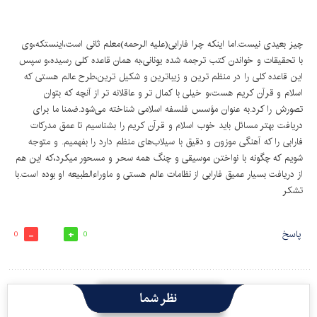
چیز بعیدی نیست.اما اینکه چرا فارابی(علیه الرحمه)معلم ثانی است،اینستکه،وی
با تحقیقات و خواندن کتب ترجمه شده یونانی،به همان قاعده کلی رسیده،و سپس
این قاعده کلی را در منظم ترین و زیباترین و شکیل ترین،طرح عالم هستی که
اسلام و قرآن کریم هست،و خیلی با کمال تر و عاقلانه تر از آنچه که بتوان
تصورش را کرد.به عنوان مؤسس فلسفه اسلامی شناخته می‌شود.ضمنا ما برای
دریافت بهتر مسائل باید خوب اسلام و قرآن کریم را بشناسیم تا عمق مدرکات
فارابی را که آهنگی موزون و دقیق با سیلاب‌های منظم دارد را بفهمیم. و متوجه
شویم که چگونه با نواختن موسیقی و چنگ همه سحر و مسحور میکرد،که این هم
از دریافت بسیار عمیق فارابی از نظامات عالم هستی و ماوراءالطبیعه او بوده است.با
تشکر
پاسخ
0
0
نظر شما