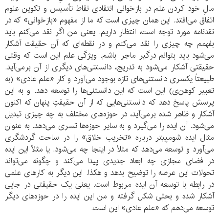
مالِ خود کردن علم در بازخوانی انتقادی نقاط تأسیس و تکوین علوم
اتفاق می‌افتد. این همان چیزی است که ما از مفهوم «بازخوانی» که در
نقدنامه مورد توجه است، انتظار داریم. یعنی من اگر نقد می‌کنم باید
بفهمم چه چیزی را نقد می‌کنم و در نقطه‌ای که آن حقیقت آشکار
می‌شود باید بتوانم درگیر ماجرا باشم. ویژگی علم این است که وقتی
حقیقتی آشکار می‌شود به تدریج، دانستنی‌های دیگری از آن برمی‌آید.
طبیعتاً یکسری دانستنی‌های تازه بوجود می‌آورد و کار «علم عادی» (به
تعبیر کوهن‌ی) این است که این دانستنی‌ها را توسعه دهد. و به این
پرسش پاسخ دهد که دانستنی‌هایی که از آن حقیقتِ پنهان که اکنون
آشکار و ظاهر شده برمی‌آید، در حوزه‌های مختلف به چه چیزی تبدیل
می‌شود. آن ایده را می‌گیرد و به سایر حوزه‌ها تسری می‌دهد. به عنوان
مثال ایده شومپیتر درباره «تخریب خلاق» را در ساحت گردشگری
می‌آورد و توسعه می‌دهد که مثلاً در اینجا چه می‌شود. یا مثلاً این ایده
در فضای مجازی چه ابعاد جدیدی پیدا می‌کند و چگونه می‌تواند
تحولات این عرصه را توضیح بدهد و هکذا. این دیگر به کارهای علمی
در رابطه با توسعه آن ایده مربوط است. یعنی یک حقیقتی در جایی
آشکار شده و بحثی شکل گرفته و من این ایده را در حوزه‌های دیگر
توسعه می‌دهم که «علم عادی» این است.