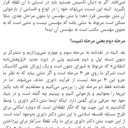
نمی‌افتد. اگر به دنبال تأسیس هستید باید در نسبتی با آن نقطه قرار
بگیرید. البته این نسبت می‌تواند خود را در انواع و اقسامی از بازخوانی
آن متن مؤسس قرار دهد؛ یا متن مؤسس یا متون مراحل بعدی. مثلاً
ممکن است مربوط به متنی باشد که مؤسس نیست و متنی است که به
نحوی مؤسس مکتب است نه مؤسس آن ایده!
مرحله دوم یعنی مرحله تثبیت؟
بله. البته در نقدنامه به مرحله سوم و چهارم نمی‌پردازیم و متمرکز بر
متون دسته اول و دوم هستیم ولی در دوره جدید «پژوهش‌نامه
انتقادی» که مربوط به شورای متون است و یک ژورنال علمی کلاسیک
است تمرکز ما روی هر ۴ مرحله است و اگر متنی بیاید که به نظر ما
جزو این ۴ مرحله نیست از فرآیند داوری حذف می‌شوند. اما در
نقدنامه فقط دو مرحله اول را بررسی می‌کنیم و معتقدیم که باید یکبار
این‌ها را بخوانیم و بازخوانی کنیم و ببینیم چه گفته است و در بنیاد
خود چه حرفی برای گفتن دارد. اینکه اینجا متن دکتر داوری را وسط
گذاشتیم به این جهت بود که انگار نقطه‌ای است که دوباره امکانی برای
طرح مسئله فلسفه اسلامی با این متن دکتر داوری به‌وجود آمده است.
از این جهت متن دکتر داوری برای ما یک نقطۀ سرآغاز برای پرداختن
تازه به مسئله فلسفه اسلامی است. در دوره معاصر این طرح دکتر