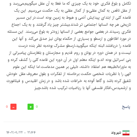
تکامل و بلوغ فکری خود به یک چیزی که ما فعلا به آن عقل میگوییم،می‌رسد و
از عقل ناقص به کمال عقلی،و از کمال عقلی به یک حکمت می‌رسیم. این یک
قاعده کلی از ابتدای پیدایش آدمی و هبوط به زمین بوده است.در این مسیر
تاریخی هر چه انسانها اجتماعی تر شدند،بیشتر چیز یاد گرفتند و به یک اجماع
فکری رسیدند.در بعضی جوامع بعضی از انسانها زودتر به بلوغ می‌رسند. این مسئله
در مورد افلاطون و ارسطو و بسیاری از حکماء یونان نیز صدق می‌کند و آنها این
قاعده را دریافتند.البته اینکه میگویید،ارسطو مشرک بوده،به نظر بنده درست
نیست.و در همان دوره در یونان و روم قدیم و مجارستان و بلغارستان پیامبرانی از
بنی اسرائیل بوده اند،و اینکه معلم اول در آن دوره این قاعده کلی را کشف کرده و
به ماوراءالطبیعه هم اعتقاد داشته، دلیلی بر همین مدعاست.اما اینکه این علوم
الهی را با نظریات شخصی حکمت برخاسته از تفکرات و بقول معروف عقل خودش
تلفیق کرده باشد و گاها آلوده به خرافات شده باشد و در زمان اقلیدس و فیثاغورث
و ارشمیدس،افکار فلسفی آنها با ریاضیات ترکیب شده باشد،چیز
پاسخ
0
0
شهروند
۲۱:۴۴ - ۱۴۰۲/۰۹/۲۲