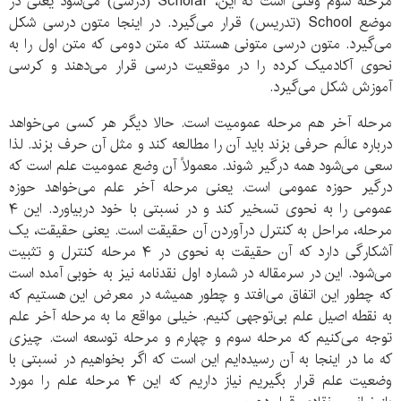
مرحله سوم وقتی است که این، Scholar (درسی) می‌شود یعنی در
موضع School (تدریس) قرار می‌گیرد. در اینجا متون درسی شکل
می‌گیرد. متون درسی متونی هستند که متن دومی که متن اول را به
نحوی آکادمیک کرده را در موقعیت درسی قرار می‌دهند و کرسی
آموزش شکل می‌گیرد.
مرحله آخر هم مرحله عمومیت است. حالا دیگر هر کسی می‌خواهد
درباره عالَم حرفی بزند باید آن را مطالعه کند و مثل آن حرف بزند. لذا
سعی می‌شود همه درگیر شوند. معمولاً آن وضع عمومیت علم است که
درگیر حوزه عمومی است. یعنی مرحله آخر علم می‌خواهد حوزه
عمومی را به نحوی تسخیر کند و در نسبتی با خود دربیاورد. این ۴
مرحله، مراحل به کنترل درآوردن آن حقیقت است. یعنی حقیقت، یک
آشکارگی دارد که آن حقیقت به نحوی در ۴ مرحله کنترل و تثبیت
می‌شود. این در سرمقاله در شماره اول نقدنامه نیز به خوبی آمده است
که چطور این اتفاق می‌افتد و چطور همیشه در معرض این هستیم که
به نقطه اصیل علم بی‌توجهی کنیم. خیلی مواقع ما به مرحله آخر علم
توجه می‌کنیم که مرحله سوم و چهارم و مرحله توسعه است. چیزی
که ما در اینجا به آن رسیده‌ایم این است که اگر بخواهیم در نسبتی با
وضعیت علم قرار بگیریم نیاز داریم که این ۴ مرحله علم را مورد