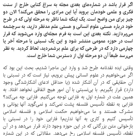
اگر قرار باشد در شماره‌های بعدی مجله به سراغ کتابی خارج از سنت
فکری و علمی خودمان بروید آیا این مرادی را محقق می‌کند؟ الان دو
چیز برای من واضح است. یک اینکه شما ناظر به مرحله اولی که در طرح
خود درباره هستی علوم انسانی و هستی علم مدنظر دارید، به سرچشمه
می‌پردازید. نکته بعدی این است به فرم مجله‌ای وارد می‌شوید که قرار
است در حوزه عمومی منتشر شود و این یک نسبتی با مرحله آخر یا
چهارمی دارد که در طرحی که برای علم برشمردید، لحاظ کردید. به نظر
می‌رسد طبعاً آن دو مرحله اول از دسترس شما خارج است.
وقتی ایده نقدنامه طرح شد و وارد این ماجرا شدیم، بحث این بود که
اگر می‌خواهیم در علوم انسانی پیش برویم، نیاز است که در نسبتی با
آن حقایقی که در آن آشکار شده (یا حداقل ادعای آشکارشدگی وجود
دارد) قرار بگیریم. با بی‌نسبتی با آن امور هیچ اتفاقی نخواهد افتاد. به
همین علت در شماره اول به فارابی توجه می‌کنیم. فارابی چه می‌کند؟
فارابی به نقطه تأسیس فلسفه پشت نمی‌کند و نمی‌گوید آنها یونانی و
مشرک هستند و ما می‌خواهیم حکمت اسلامی و فلسفه اسلامی
تأسیس کنیم و کاری به آنها نداریم! فارابی خود را در نسبتی با
بازخوانی متن بزرگانی که در این حوزه وجود دارند قرار می‌دهد و در آن
نقطه، تأسیس فلسفه اسلامی رخ می‌دهد. مقالاتی که در این شماره