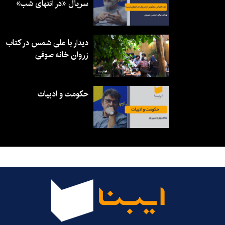
سریال «در انتهای شب»
دیدار با علی شمس در کتاب
زروان خانه صوفی
حکومت و ادبیات