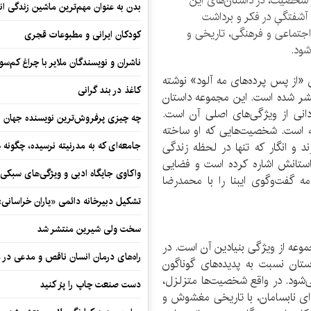
شخصیت، در داستان‌های این
بدن به عنوان مهم‌ترین ماشین زندگی ان
 آشفتگیِ در فکر و برداشت
جتماعی و فرهنگی، تاریخی و
کودکان ایرانی و مطبوعات قجری
شود.
ناشران و نویسندگان ملایر با چراغ کم‌س
«از پس پرده‌های مه آلود» نوشته
کاغذ در بند گرانی
شر شده است. این مجموعه داستان
انی از ویژگی‌های اصلی آن است.
چه چیزی پرفروش‌ترین نویسنده جهان را
ته است. شخصیت‌هایی که او ساخته
و انگار که تنها در لحظه زندگی
جامعه‌ای که به مدرنیته نرسیده، چگونه 
داستانش اشاره کرده است و فضایی
واکاوی جایگاه ادبی و ویژگی‌های سبکی
مه گفت‌وگوی ایبنا را با محمدرضا
تشکیل دبیرخانه دائمی «یاران خراسانی
سخت ولی شیرین منتشر شد
وعه از ویژگی بنیادین آن است. در
راه‌های درمان انسان ناقص و مدعی در 
تان نسبت به پدیده‌های گوناگون
‌شود. در واقع شخصیت‌ها متزلزل،
دست صنعت چاپ را پرُ کنید
‌ای نابسامان، با تاریخی مغشوش و