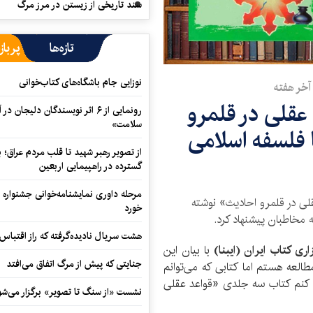
سند تاریخی از زیستن در مرز مرگ
تازه‌ها
پرباز
نوزایی جام باشگاه‌های کتاب‌خوانی
آخر هفته
عقلی در قلمرو
رونمایی از ۶ اثر نویسندگان دلیجان
سلامت»
ا فلسفه اسلامی
از تصویر رهبر شهید تا قلب مردم عراق؛
گسترده در راهپیمایی اربعین
مرحله داوری نمایشنامه‌خوانی جشنواره 
لی در قلمرو احادیث» نوشته
خورد
ه مخاطبان پیشنهاد کرد.
هشت سریال نادیده‌گرفته که راز اقتباس
ری کتاب ایران (ایبنا)
با بیان این
جنایتی که پیش از مرگ اتفاق می‌افتد
لعه هستم اما کتابی که می‌توانم
د کنم کتاب سه جلدی «قواعد عقلی
نشست «از سنگ تا تصویر» برگزار می‌شو