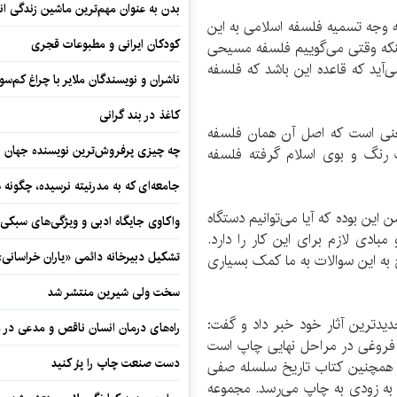
بدن به عنوان مهم‌ترین ماشین زندگی ان
ه وجه تسمیه فلسفه اسلامی به این
کودکان ایرانی و مطبوعات قجری
اینکه وقتی می‌گوییم فلسفه مسیحی
آید که قاعده این باشد که فلسفه
ناشران و نویسندگان ملایر با چراغ کم‌س
کاغذ در بند گرانی
عنی است که اصل آن همان فلسفه
چه چیزی پرفروش‌ترین نویسنده جهان را
 رنگ و بوی اسلام گرفته فلسفه
جامعه‌ای که به مدرنیته نرسیده، چگونه 
 این بوده که آیا می‌توانیم دستگاه
واکاوی جایگاه ادبی و ویژگی‌های سبکی
مبادی لازم برای این کار را دارد.
تشکیل دبیرخانه دائمی «یاران خراسانی
 به این سوالات به ما کمک بسیاری
سخت ولی شیرین منتشر شد
یدترین آثار خود خبر داد و گفت:
راه‌های درمان انسان ناقص و مدعی در 
ز فروغی در مراحل نهایی چاپ است
دست صنعت چاپ را پرُ کنید
 همچنین کتاب تاریخ سلسله صفی
به زودی به چاپ می‌رسد. مجموعه