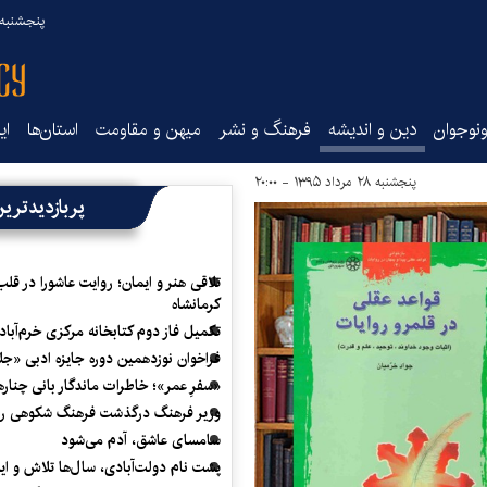
پنجشنبه ۱۵ مرداد ۰۵
نوجوان
دین و اندیشه
فرهنگ و نشر
میهن و مقاومت
استان‌ها
ای
پنجشنبه ۲۸ مرداد ۱۳۹۵ - ۲۰:۰۰
پربازدیدتری
تلاقی هنر و ایمان؛ روایت عاشورا در قلب
کرمانشاه
تکمیل فاز دوم کتابخانه مرکزی خرم‌آباد
فراخوان نوزدهمین دوره جایزه ادبی «ج
«سفرِ عمر»؛ خاطرات ماندگار بانی چناره
وزیر فرهنگ درگذشت فرهنگ شکوهی را
سامسای عاشق، آدم می‌شود
پشت نام دولت‌آبادی، سال‌ها تلاش و ا