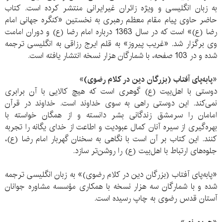
به زبان انگلیسی و ویژه زائران غیرایرانی منتشر کرده است. کتاب
حاضر حاوی پیام مقام معظم رهبری به نخستین «کنگره جهانی امام
رضا (ع)» است که در سال 1363 درباره امام رضا (ع) و دوران امامت
وی برگزار شد. «غریب پیروز» به قلم ایرج رزاقی به انگلیسی ترجمه
شده و در 103 صفحه، با شمارگان هزار نسخه انتشار یافته است.
«پا‌به‌پای آفتاب (بزرگان دین در کلام رضوی)»
دوستی با اهل‌بیت (ع) گوهری است که هیچ کالایی با آن برابری
نمی‌کند. این دوستی راهی به سوی خداوند است. خداوند در قرآن
امامان را سرمشق زندگانی بشر دانسته و از همگان خواسته با
بهره‌گیری از سيره آنان كمال عبوديت و اطاعت از خدای يگانه را تجربه
كنند. اين كتاب بر آن است با نگاهی به سخنان گهربار امام رضا (ع)،
جلوه‌های ارتباط با اهل‌بيت (ع) را روشن‌تر سازد.
«پا‌به‌پای آفتاب (بزرگان دین در کلام رضوی)» به زبان انگليسی ترجمه
شده و با شمارگان سه هزار نسخه با همكاری مؤسسه مشاوره جوانان
آستان قدس رضوی به چاپ رسيده است.