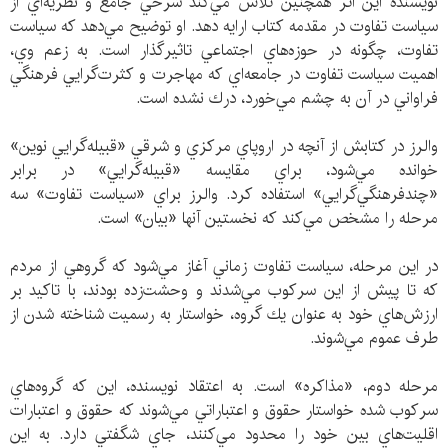
نويسنده اين اثر همچنين تلاش مي‌كند شرحي جامع و نظريه‌اي از
سياست تفاوت در مقدمه كتاب ارايه دهد. او توضيح مي‌دهد كه سياست
تفاوت، چگونه در حوزه‌هاي اجتماعي تاثيرگذار است. به زعم وي،
اهميت سياست تفاوت در جامعه‌اي كه مهاجرت و كثرت‌گرايي فرهنگي
فراواني در آن به چشم مي‌خورد، درك نشده است.
والرز در كتابش از آنچه در اروپاي مركزي و شرقي «قبيله‌گرايي نوين»
خوانده مي‌شود، براي مقايسه «قبيله‌گرايي» در برابر
«چندفرهنگي‌گرايي» استفاده كرد. والرز براي «سياست تفاوت» سه
مرحله را مشخص مي‌كند كه نخستين آنها «بيان» است.
در اين مرحله، سياست تفاوت زماني آغاز مي‌شود كه گروهي از مردم
كه تا پيش از اين سركوب مي‌شدند و وحشت‌زده بودند، با تاكيد بر
ارزش‌هاي خود به عنوان يك گروه، خواستار به رسميت شناخته شدن از
طرف عموم مي‌شوند.
مرحله دوم، «مذاكره» است. به اعتقاد نويسنده، اين كه گروه‌هاي
سركوب شده خواستار حقوق و اعتباراتي مي‌شوند كه حقوق و اعتبارات
اقليت‌هاي بين خود را محدود مي‌كنند، جاي شگفتي دارد. به اين