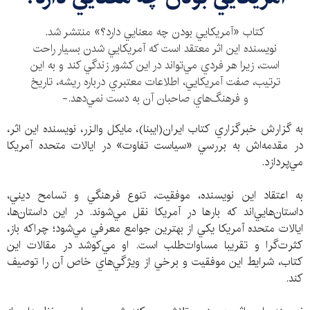
كتاب «آمريكايي بودن چه معنايي دارد؟» منتشر شد.
نويسنده اين اثر معتقد است كه آمريكايي شدن بسيار راحت
است، زيرا هر فردي مي‌تواند در اين كشور زندگي كند و به اين
ترتيب، صفت آمريكايي، اطلاعات معتبري درباره ريشه، تاريخ
و فرهنگ‌هاي صاحبان آن به دست نمي‌دهد.-
به گزارش خبرگزاري كتاب ايران(ايبنا)، مايكل والزر، نويسنده اين اثر،
در مقدمه‌اش به بررسي «سياست تفاوت» در ايالات متحده آمريكا
مي‌پردازد.
به اعتقاد اين نويسنده، موفقيت، تنوع فرهنگي و تسامح ديني،
داستان‌هايي‌اند كه بارها در آمريكا نقل مي‌شوند. در اين داستان‌ها،
ايالات متحده آمريكا يكي از بهترين جوامع معرفي مي‌شود؛ چراكه باز،
كثرت‌گرا و تقريبا مساوات‌طلب است. او مي‌كوشد در مقالات اين
كتاب، شرايط اين موفقيت و برخي از ويژگي‌هاي خاص آن را توصيف
كند.