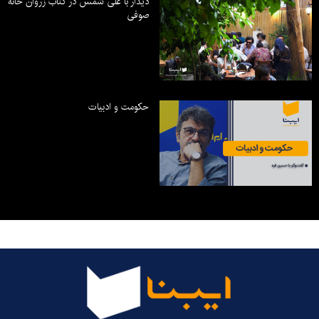
دیدار با علی شمس در کتاب زروان خانه
صوفی
حکومت و ادبیات