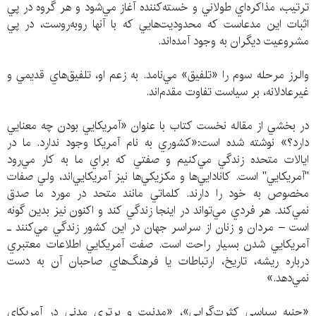
ترتيب، مذاكره‌اي طولاني و خسته‌كننده آغاز مي‌شود و هر گروه در پي
اثبات اين مدعاست كه محدوديت‌هايي كه با آنها روبه‌روست، در پي
مشروعيت ديگران به وجود آمده‌اند.
والرز مرحله سوم را «تلفيق» مي‌نامد. به زعم او، تلفيق‌هاي قديمي و
غيرعادلانه، بر سياست تفاوت مقدم‌اند.
در بخشي از مقاله نخست كتاب با عنوان «آمريكايي بودن چه معنايي
دارد؟» نوشته شده است:«كشوري به نام آمريكا وجود ندارد. ما در
ايالات متحده زندگي مي‌كنيم و صفتي كه براي ما به كار مي‌رود
"آمريكايي" است. كانادايي‌ها و مكزيكي‌ها نيز آمريكايي‌اند، ولي صفات
مخصوص به خود را دارند. كلماتي مانند متحد در مورد ما صدق
نمي‌كند. هر فردي مي‌تواند در اينجا زندگي كند و اكنون نيز بدين گونه
است – مردان و زنان از سراسر جهان در اين كشور زندگي مي‌كنند ـ
آمريكايي شدن بسيار راحت است. صفت آمريكايي اطلاعات معتبري
درباره ريشه، تاريخ، ارتباطات يا فرهنگ‌هاي صاحبان آن به دست
نمي‌دهد.»
«جنبه سياسي كثرت‌گرايي»، «مدنيت و برتري مدني در آمريكاي