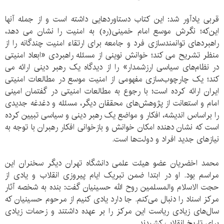
قربی یادآور شد: این کتاب دستاوردهایی داشته است و از جمله آنها
این‌که؛ نگرش موسع امام خمینی(ره) به امنیت را نشان می دهد،
راهبردهای توانمندسازی فرد و جامعه برای ارتقاء امنیت چندگانه را از
منظر تشریح می کند؛ خوانش نوینی از مسئله راهبردی «ابعاد امنیتی
در نظام‌های سیاسی ارزشمدار» را از دیدگاه یک رهبر دینی ارائه می
کند؛ یک چارچوب‌سازی مفهومی از امنیت موسع در مطالعات امنیتی
ایران ارائه کرده است؛ با رجوع به مطالعات امنیتی در گفتمان امینی
امام و استعانت از پژوهش‌های محققان دیگر، مسئله و دغدغه جدیدی
را براساس اندیشه، افکار و مواضع یک رهبر دینی و سیاسی تبیین کرده
است که نشان دهنده امکان خوانش و بازخوانی افکار رهبران با توجه به
نیازهای جدید افراد و دولت‌ها است.
محمد اخضریان عضو هیئت علمی دانشگاه تهران دیگر سخنران این
مراسم بود. او در ابتدا ضمن تبریک ایام پیروزی انقلاب و یادی از
حجت الاسلام والمسلمین روح الله حسینیان گفت: بنده به شخصه آثار
مرکز اسناد را دنبال می‌کنم. جا دارد یادی کنیم از مرحوم حسینیان که
سال‌های زیادی ریاست این مرکز را بر عهده داشتند و زحمات زیادی
برای تاریخ انقلاب کشیدند.