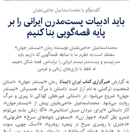
گفت‌وگو با محمداسماعیل حاجی‌علیان
باید ادبیات پست‌مدرن ایرانی را بر
پایه قصه‌گویی بنا کنیم
محمداسماعیل حاجی‌علیان نویسنده رمان «نیستدر جهان»
معتقد است:به نظرم ما با سابقه قصه‌گویی که داریم باید
مدرنیسم و پست‌مدرنیسم ایرانی را براساس قصه شکل دهیم،
نه فقط با بازی‌های زبانی و فرمی.
به گزارش
خبرگزاری کتاب ایران (ایبنا)
رمان «نیستدر جهان» داستان
شخصیت ترکمنی به نام آراز است. داستان با مرگ همسرش «نیستدر
جهان» شروع می‌شود. در داستانی غیرخطی کودکی تا پیری و مرگ
روایت می‌شود. محمداسماعیل حاجی‌علیان پیش از «نیستدرجهان»،
آثار داستانی «اپرای مردان سبیل استالینی»، «اگه زنش بشم می‌تونم
شمرو بقل کنم»، «چهار زن»، «سمفونی بابونه‌های سرخ» «قربونی»،
«دختری با روسری سرخ در پنجره روبه‌رو»، «آدمک چوبی، سوت
بلبلی»، «ایوار»، «مقام گورخانه» در نشر‌های هیلا، سوره مهر، آبرخ