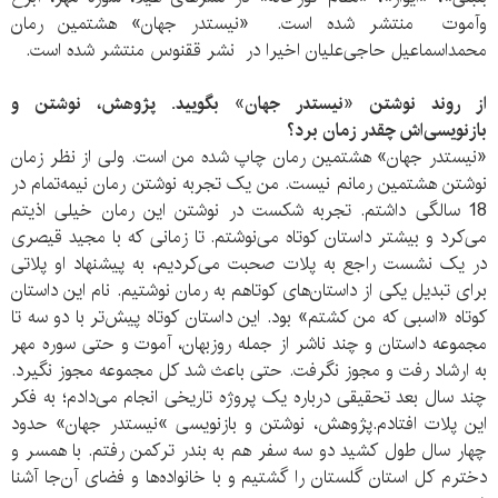
وآموت منتشر شده است. «نیستدر جهان» هشتمین رمان
محمداسماعیل حاجی‌علیان اخیرا در نشر ققنوس منتشر شده است.
از روند نوشتن «نیستدر جهان» بگویید. پژوهش، نوشتن و
بازنویسی‌اش چقدر زمان برد؟
«نیستدر جهان» هشتمین رمان چاپ شده من است. ولی از نظر زمان
نوشتن هشتمین رمانم نیست. من یک تجربه نوشتن رمان نیمه‌تمام در
18 سالگی داشتم. تجربه شکست در نوشتن این رمان خیلی اذیتم
می‌کرد و بیشتر داستان کوتاه می‌نوشتم. تا زمانی که با مجید قیصری
در یک نشست راجع به پلات صحبت می‌کردیم، به پیشنهاد او پلاتی
برای تبدیل یکی از داستان‌های کوتاهم به رمان نوشتیم. نام این داستان
کوتاه «اسبی که من کشتم» بود. این داستان کوتاه پیش‌تر با دو سه تا
مجموعه داستان و چند ناشر از جمله روزبهان، آموت و حتی سوره مهر
به ارشاد رفت و مجوز نگرفت. حتی باعث شد کل مجموعه مجوز نگیرد.
چند سال بعد تحقیقی درباره یک پروژه تاریخی انجام می‌دادم؛ به فکر
این پلات افتادم.پژوهش، نوشتن و بازنویسی‌ »نیستدر جهان» حدود
چهار سال طول کشید دو سه سفر هم به بندر ترکمن رفتم. با همسر و
دخترم کل استان گلستان را گشتیم و با خانواده‌ها و فضای آن‌جا آشنا