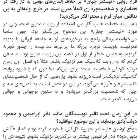
فرم روایی «نیستدر جهان» بر خلاف اِلمان‌های بومی به کار رفته در
فضاسازی و شخصیت‌پردازی کاملاً مدرن است. در طرح اولیه‌تان به این
تناقض میان فرم و محتوا فکر می‌کردید؟
بله. البته خصلت غالب آثار من استفاده از روایت مدرن است، ولی در
مورد «نیستدر جهان» این موضوع پررنگ‌تر بود. چون اساساً
می‌خواستم رمانی راجع به برخوردهای اولیه جامعه ایرانی با پدیده
مدرنیسم بنویسم؛ درباره ‌این‌که ما ایرانی‌ها مدرنیسم را چطور تجربه
کردیم. به همین خاطر از اول در ذهنم این روایت مدرن بود، اما سعی
کردم که به روایت کلاسیک هم نزدیک باشم. مثلاً دو فصل اول رمان
درباره کودکی شخصیت است؛ برای این‌که مخاطبی که با شیوه روایت
کلاسیک نزدیک‌تر است دل‌زده نشود. پاره‌هایی که از حال شخصیت‌های
«نیستدر» و «آراز» می‌گوید، در این دو فصل نسبت به فصل‌های سه و
چهار که ‌شخصیت بزرگ‌تر می‌شود و به سنین نوجوانی و جوانی
می‌رسد کمتر است.
در این رمان تحت تاثیر نویسندگانی مانند نادر ابراهیمی و محمود
دولت‌آبادی بوده‌اید، با این موضوع موافقید؟
موقع نوشتن «نیستدر جهان» کل‌کلی با خودم کرده بودم که از «آتش
بدون دود» نادر ابراهیمی بیشتر به ترکمن‌ها نزدیک بشوم. نتیجه‌اش را