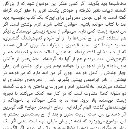
مخاطب‌ها باید بگویند. اگر کسی منکر این موضوع شود که از بزرگان
گذشته ادبیات تاثیر نگرفته و خودش یک‌تنه اثری را خلق کرده گزافه
گفته است. به قول عباس معروفی برای این‌که یک کتاب بنویسیم باید
صد تا کتاب خوانده باشیم. خواندن کتاب شرط لازم نوشتن است. اگر
من تجربه زیسته کمی دارم، می‌توانم از تجربه زیستی نویسندگان دیگر
هم استفاده کنم و آن تجربه‌ها را از آن خودم کنم.هوشنگ گلشیری،
محمود دولت‌آبادی، مجید قیصری و ابوتراب خسروی کسانی هستند
که از ادبیات‌شان لذت برده‌ام. به عنوان اساتید دیده و نادیده‌ام هم از
کارهای‌شان لذت برده‌ام هم از آنها یاد گرفته‌ام. بخش‌هایی از «آتش
بدون دود» را در نوجوانی را خوانده بودم ولی برای نوشتن این رمان
چهار جلدش را کامل خواندم. چون اگر من ادعا دارم که می‌خواهم در
نوشتن از نادر ابراهیمی پیشی بگیرم، باید از تجربه‌های نوشتاری او
استفاده می‌کردم. علاقه‌مندی آدم و ضرورت پرداختن به ادبیات گذشته
دو مقوله کاملاً متفاوت است که در کنار هم کمک می‌کنند تا تجربه
زیسته نویسنده بالا برود. همه ما به شکل خودآگاه یا ناخودآگاه از
نویسنده‌های گذشته الهام گرفته‌ایم. رمان «نیستدر جهان» قصه‌گو‌ترین
اثر داستانی من است. روایت مدرن و بعد از آن پست‌مدرن بیشتر به
این موضوع می‌پردازد که قصه در رمان خیلی مهم است. یعنی اگر یک
رمان فرم‌گرای بدون قصه را بخوانیم هیچ لذتی نمی‌بریم. اگر انگیزش