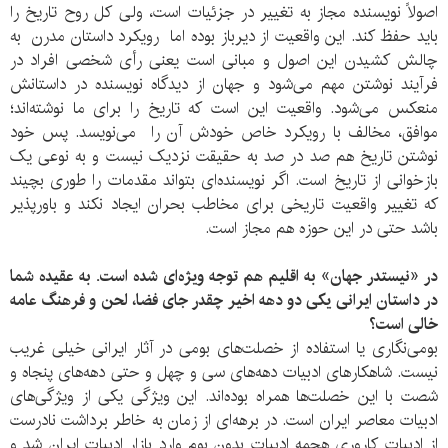
اصولاً نویسنده مجاز به تغییر در جزئیات است، ولی کل روح تاریخ را
باید حفظ کند. این واقعیت از دیرباز بوده اما رویکرد داستان مدرن به
چالش کشیدن این اصول و مبانی است یعنی رأی شخصی افراد در
فرآیند نوشتن مهم می‌شود و جهان از دیدگاه نویسنده در داستانش
منعکس می‌شود. واقعیت این است که تاریخ را برای ما نوشته‌اند؛
موافق، مخالف با رویکرد خاص خودش آن را می‌نویسد. پس خود
نوشتن تاریخ هم صد در صد به حقیقت نزدیک نیست و به نوعی یک
بازخوانی از تاریخ است. اگر نویسنده‌ای بتواند مقدمات را طوری بچیند
که تغییر واقعیت تاریخی برای مخاطب بحران ایجاد نکند و باورپذیر
باشد حتی در این حوزه هم مجاز است.
در «نیستدر جهان» به اقلیم هم توجه ویژه‌ای شده است. به عقیده شما
در داستان ایرانی یکی دو دهه اخیر چقدر جای فضا، لحن و فرهنگ عامه
خالی است؟
بومی‌نگاری یا استفاده از خصلت‌های بومی در آثار ایرانی خیلی غریب
نیست. شاهکارهای ادبیات دهه‌های سی و چهل و حتی دهه‌های پنجاه و
شصت با این خصلت‌ها همراه بوده‌اند. این ویژگی یکی از ویژگی‌های
ادبیات معاصر ایران است. در برهه‌ای از زمان به خاطر برداشت نادرست
از ادبیات کاروری هجمه ادبیات بدون بوم وارد بازار ادبیات ایران شد و