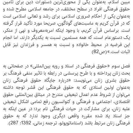
مبین اسلام، به‌عنوان یکی از محوری‌ترین دستورات دین برای تأمین
حقوق فرهنگی افراد در سطح مختلف، در جامعه اسلامی مطرح شده و
به‌عنوان یکی از احکام ضروری اسلامی برای رشد و تعالی اسلامی است
که در قرآن کریم به ماسبت‌های گوناگون، صریحا مورد تأکید قرار گرفته
است. براساس قرآن کریم، با وجود اینکه امربه‌معروف و نهی از منکر،
یک دستورعام است، که همه مسلمین نسبت به یکدیگر دارند، اما انجام
این فرضیه در محیط خانواده و نسبت به همسر و فرزندان نیز قابل
اثبات است.»(ص82)
فصل سوم «حقوق فرهنگی در اسناد و رویه بین‌المللی» در صفحاتی به
بحث زنان پرداخته و با طرح پرسشی در رابطه با تاثیر منفی فرهنگ بر
حقوق بشری زنان می‌نویسد: «درباره جایگاه حقوق فرهنگی زنان
به‌عنوان اولین اسنادی که به حقوق فرهنگی این قشر توجه داشته
می‌توان از شروط عدم اعمال تبعیض مندرج در میثاق بین‌المللی حقوق
اقتصادی، اجتماعی و فرهنگی و کنوانسیون رفع تمامی اشکال تبعیض
علیه زنان، برای مشارکت در حیات فرهنگی نام برد؛ در عین اینکه به
جز اسناد یاد شده مقرره واقعی دیگری وجود ندارد که به حقوق
فرهنگی زنان مرتبط باشد (استاماتوپولو، ترجمه زمانی، 1392: 287).