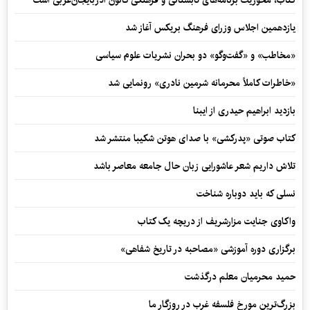
یازدهمین اجلاس وزرای فرهنگ بریکس آغاز شد
«مخاطب» و «گفت‌وگو» دو بحران نشریات علوم سیاسی
«خاطرات کاملاً محرمانه شرمین نادری» رونمایی شد
بازدید ابراهیم حیدری از ایبنا
کتاب صوتی «پدرکشی» با صدای هوتن شکیبا منتشر شد
تلاش داریم شعر عاشورایی زبان حال جامعه معاصر باشد
نسلی که باید دوباره شناخت
واکاوی جنایت مزارشریف از دریچه یک کتاب
برگزاری دوره آموزشی «مصاحبه در تاریخ شفاهی»
حمید محرمیان معلم درگذشت
بزرگ‌ترین مورخ فلسفه غرب در روزگار ما