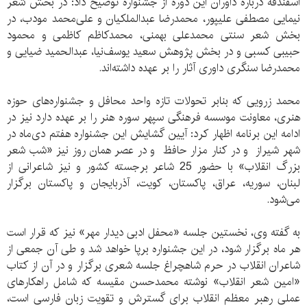
اسفندقه درباره داوران این دوره از جشنواره توضیح داد: در بخش شعر
نیمایی مصطفی علیپور، محمدرضا عبدالملکیان و علی‌محمد مودب، در
بخش شعر سنتی محمدعلی بهمنی، محمدکاظم کاظمی و محمود
حبیبی کسبی و در بخش پژوهش سعید یوسف‌نیا، عبدالحمید ضیایی و
محمدرضا سنگری داوری آثار را بر عهده داشته‌اند.
محمد زرویی که بنابر تحولات تازه واحد محافل و جشنواره‌های حوزه‌
هنری، معاونت موسسه فرهنگی سپهر سوره هنر را بر عهده دارد نیز در
ادامه این برنامه اظهار کرد: آیین گشایش این جشنواره هفتم دی‌ماه در
شهر شیراز و در کنار مزار حافظ و در عصر همان روز نیز «شب شعر
بزرگ انقلاب» با حضور 25 شاعر برجسته کشور و نیز شاعرانی از
لبنان، سوریه، عراق، پاکستان، کویت، آذربایجان و پاکستان برگزار
می‌شود.
به گفته وی، نخستین جلسه «محفل ادبی دیدار مهر» نیز که قرار است
هر ماه برگزار شود، در این جشنواره برپا خواهد شد و طی آن جمعی از
شاعران انقلاب در حرم‌ شاهچراغ جلسه شعری برگزار و در آن از کتاب
«امین شعر انقلاب» نوشته محمدحسن مقیسه که شامل راهکارهای
عملی رهبر معظم انقلاب برای گسترش و تقویت زبان فارسی است،