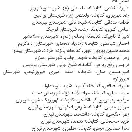
شمیرانات
علیرضا نخعی، کتابخانه امام علی (ع)، شهرستان شهریار
رضا مهریزی، کتابخانه ولیعصر (ع)، شهرستان ورامین
فاطمه صادقی، کتابخانه شهید ثانی، شهرستان بهارستان
عباس اکبری، کتابخانه جنت، شهرستان قرچک
شیرآقا تاجیک، کتابخانه اباصالح (عج)، شهرستان اسلامشهر
احسان شبانعلی، کتابخانه زنده‌یاد محمدی، شهرستان رباط‌کریم
محمدحسین بوربور رنجبر، کتابخانه پانزده خرداد، شهرستان پیشوا
زهرا ابراهیمی، کتابخانه شهید رجایی، شهرستان ملارد
نرجس ارفع ریاحی، کتابخانه شیخ بهایی، شهرستان پردیس
امیرحسین مبارز، کتابخانه استاد امیری فیروزکوهی، شهرستان
فیروزکوه
علیرضا صانعی، کتابخانه آبسرد، شهرستان دماوند
مبینا سنبلی، کتابخانه جواد الائمه (ع)، شهرستان دماوند
مرضیه زعیمی‌پور کرمانشاهی، کتابخانه کهریزیک، شهرستان ری
مهرآور معینی، کتابخانه اشرفی اصفهانی، شهرستان تهران
زهرا حکیمی، کتابخانه دانشمند، شهرستان تهران
فرید حاجیخانی، کتابخانه دهخدا، شهرستان تهران
سارا اسماعیل میمی، کتابخانه مطهری، شهرستان تهران