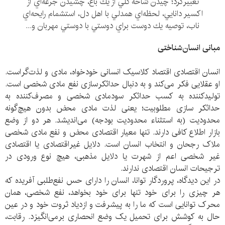
تعبيركرد؛ چيدن شاخه گلي از يك باغ، چشيدن جرعه‌اي از
اكسير دانايي، لحظه‌اي همدلي با اهل دل، استشمام رايحه‌اي
ناب، توصيه يك دوست براي دوستي با دوستي مهربان و...
مبانی انسان‌شناختی
انسان اقتصادی اقتصاد کلاسیک انسانی خودخواه، مادی و لذت‌گراست.
او عقلایی فکر می‌کند و به دنبال حداثکرسازی نفع مادی شخصی‌ است.
تولیدکننده به کسب حداثکر سودمادی شخصی و مصرف‌کننده به
حداثکر سازی مطلوبیت؛ یعنی لذت مادی محض بدون هیچ‌گونه
محدودیت (به استثناء محدودیت بودجه) می‌اندیشد. هر دو از وضع
بازار اطلاع کافی دارند. تنها معیار اقتصادی محض و نفع مادی شخصی
ملاک رجحان و انتخاب انسان است. دلایل غیراقتصادی یا اقتصادی
غیر شخصی اعم از شهرت یا دلایل مذهبی، هیچ نوع ورودی در
ترجیحات انسان اقتصادی ندارند.
در این دیدگاه، پروردگار توانا، انسان را دارای حس نفع‌طلبی آفریده که
هر چیزی را برای خود تنها برای خود بخواهد، نفع شخصی، همان
محرک توانایی است که ما را به پیشرفت و ازدیاد ثروت خود و در عین
حال به کوشش برای تحمیل یک وضع انحصاری برمی‌انگیزد. رقابت،