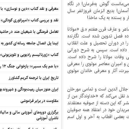
ی‌مانست گوش به‌فرمان! در نگاه
معرفی و نقد کتاب «دین و نوسازی» ب
سمان! بدیع الزمان فروزانفر سال
نقد و بررسی کتاب «امپراتوری کودکی»
اعر و عارف قرن هفتم ه.ق «مولانا
تعامل فرهنگی با شیعیان هند در حاشی
ه فصل تدوین شده است. نگارنده
 در دوران تحصیل و علت انقلاب
ایبنا پل اتصال جامعه رسانه‌ای کشور به
 داده است. سپس به شرح دورانی
کتاب «ژورنالیسم رادیویی و تلویزیونی» ب
گی وفات مولانا را شرح داده است.
ن و امیران معاصر مولوی را معرفی
«با هم یک مسیر»؛ بازخوانی جنگ ۱۲ روزه در قاب یک رمان کوتاه
یرت، آثار و معرفی خاندان مولوی
تاریخ ایران با ترجمه کریم کشاورز
و جلال الدین است و تمامی مورخان
ایران هنوز میان رعیت‌بودگی و شهروندب
ولد نقل می‌کند که «خداوندگار من از
مقاومت در برابر فراموشی
شر که این دسته از صوفیه معتقدند
یدان خود در اعتقاد همه صوفیان
برگزاری دوره‌های آموزشی مالی و مالیا
ت بعضی اقطاب به آخر و اول اسم
ناشران آموزشی