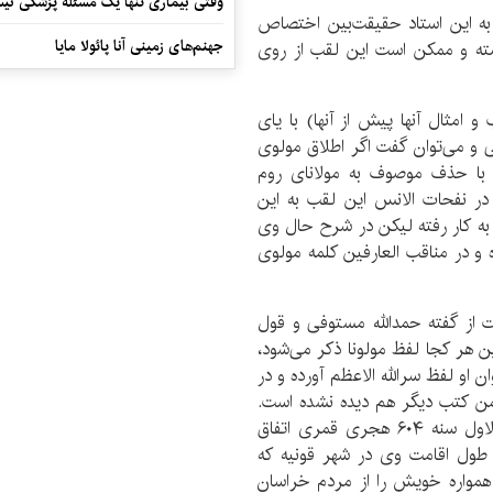
وقتی بیماری تنها یک مسئله پزشکی نی
به این استاد حقیقت‌بین اختصاص
جهنم‌های زمینی آنا پائولا مایا
شته و ممکن است این لقب از روی
امثال آنها پیش از آنها) با یای
 و می‌توان گفت اگر اطلاق مولوی
 با حذف موصوف به مولانای روم
در نفحات الانس این لقب به این
ه کار رفته لیکن در شرح حال وی
ده و در مناقب العارفین کلمه مولوی
 از گفته حمدالله مستوفی و قول
ن هر کجا لفظ مولونا ذکر می‌شود،
 او لفظ سرالله الاعظم آورده و در
من کتب دیگر هم دیده نشده است.
مولد مولانا شهر بلخ است و ولادتش در ششم ربیع الاول سنه ۶۰۴ هجری قمری اتفاق
 طول اقامت وی در شهر قونیه که
همواره خویش را از مردم خراسان