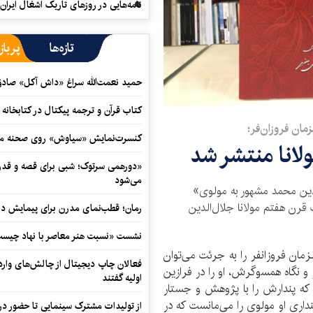
نامه‌هایی در روزهای تاریک اشغال ایران
تازه‌ها
پرباز
حمید نعمت‌‏الله سراغ «داش آکل» صاد
کتاب قرآن و ترجمه پیکتال در کتابخان
زمان فروزان‌فر؛
کنسرت‌نمایش «سیاوش» روی صحنه می
ولانا منتشر شد
«دورهمی سرتوک؛ شبی برای قصه و قدردان
می‌شود
لدین محمد مشهور به مولوی»
 قرن هفتم مولانا جلال‌الدین
رمان؛ قطب‌نمای مدرن برای پیمایش در
نشست «نسبت هنر معاصر با نهاد چیست؟
زمان فروزانفر را به جرئت می‌توان
فعالان چاپ دیجیتال از چالش‌های واردا
و نگاه همسوگرش، او را در فرازین
اولیه گفتند
 که پندارش را با پژوهش و جستار
نداری او مولوی را می‌مانست که در
از تولیدات مشترک سینمایی تا حضور در 