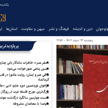
یکشنبه ۱۸ مرداد ۰۵
نوجوان
دین و اندیشه
فرهنگ و نشر
میهن و مقاومت
استان‌ها
ای
پنجشنبه ۱۷ اسفند ۱۴۰۲ - ۱۲:۵۶
پربازدیدتری
«سفرِ عمر»؛ خاطرات ماندگار بانی چناره
حسین پناهی هنوز خوانده می‌شود
تلاقی هنر و ایمان؛ روایت عاشورا در قلب
کرمانشاه
فراخوان نوزدهمین دوره جایزه ادبی «ج
بزرگ‌ترین مورخ فلسفه غرب در روزگار م
نشست چهارمین سالگرد درگذشت هوشنگ
هم‌صدا با مجاهدان مشروطه