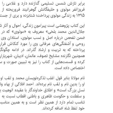
برابر تازش شمس تسلیمی گدازنده دارد و غلامی را م
فروزانفر مولوی و خلیفگانش گوهرانیند فروریخته از آ
۱۳۱۵ به زندگی مولوی پرداخت؛ شتابزده و بری از جستار و بسنده به یک ماخذ!
این کتاب پژوهشی است پیرامون زندگی، احوال و آثار ش
جلال‌الدین محمد بلخی» معروف به «مولوی» که در د
ضمن تفحص درباره اصل و نسب مولوی، استادان وی را
روحی و آشفتگی‌های عرفانی وی را مورد کنکاش قرار
پرداخته که به تربیت و ارشاد گذراند. در ادامه چگون
همچنین نگارنده مشایخ تصوف، عالمان، ادیبان، شهریارا
کرده و قسمت‌هایی از کتاب را نیز به تبیین صورت و س
اختصاص داده است.
نام مولانا بنابر قول اغلب تذکره‌نویسان محمد و لقب ا
او را بدین نام و لقب نام برده‌اند. احمد افلاکی از بهاء 
نسل بزرگ است» و اطلاق خداوندگار با عقیده الوهیت ب
و سلطنت و حکومت ظاهری و باطنی اقطاب نسبت به مر
تناسب تمام دارد از همین نظر است و به همین مناسب
خود لفظ شاه اضافه کرده‌اند.