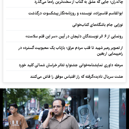
چالدران؛ جایی که عشق به کتاب از سخت‌ترین راه‌ها می‌گذرد
ابوالقاسم قاسم‌زاده، نویسنده و روزنامه‌نگار پیشکسوت درگذشت
نوزایی جام باشگاه‌های کتاب‌خوانی
رونمایی از ۶ اثر نویسندگان دلیجان در آیین «سر این قلم سلامت»
از تصویر رهبر شهید تا قلب مردم عراق؛ بازتاب یک محبوبیت گسترده در
راهپیمایی اربعین
مرحله داوری نمایشنامه‌خوانی جشنواره تئاتر خراسان شمالی کلید خورد
هشت سریال نادیده‌گرفته که راز اقتباس موفق را فاش می‌کنند